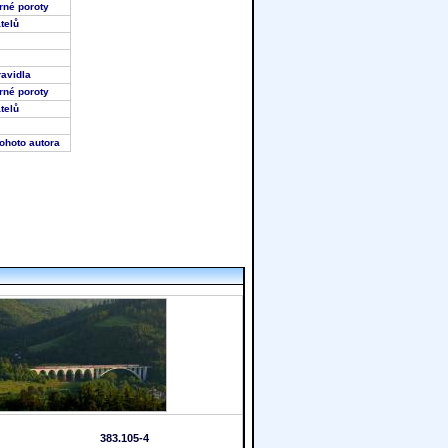
borné poroty
vatelů
pravidla
borné poroty
vatelů
tohoto autora
383.105-4