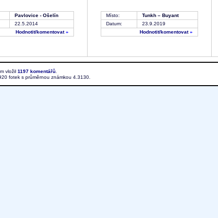
Pavlovice - Ošelín
Místo:
Tunkh – Buyant
22.5.2014
Datum:
23.9.2019
Hodnotit
/komentovat
»
Hodnotit
/komentovat
»
ím vložil
1197 komentářů
.
1920 fotek s průměrnou známkou 4.3130.