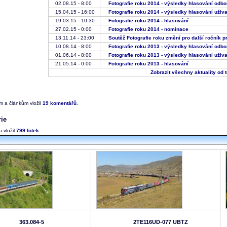
02.08.15 - 8:00
Fotografie roku 2014 - výsledky hlasování od
15.04.15 - 16:00
Fotografie roku 2014 - výsledky hlasování uži
19.03.15 - 10:30
Fotografie roku 2014 - hlasování
27.02.15 - 0:00
Fotografie roku 2014 - nominace
13.11.14 - 23:00
Soutěž Fotografie roku změní pro další ročník 
10.08.14 - 8:00
Fotografie roku 2013 - výsledky hlasování od
01.06.14 - 8:00
Fotografie roku 2013 - výsledky hlasování uži
21.05.14 - 0:00
Fotografie roku 2013 - hlasování
Zobrazit všechny aktuality od 
ám a článkům vložil
19 komentářů
.
rie
 vložil
799 fotek
363.084-5
2TE116UD-077 UBTZ