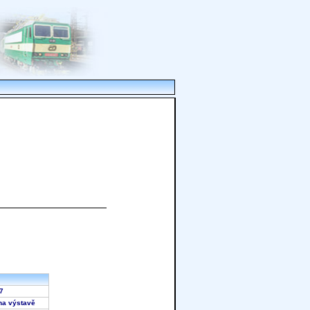
017
í na výstavě