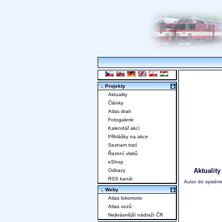
:. Projekty
Aktuality
Články
Atlas drah
Fotogalerie
Kalendář akcí
Přihlášky na akce
Seznam tratí
Řazení vlaků
eShop
Aktuality
Odkazy
RSS kanál
Autor do systému
:. Weby
Atlas lokomotiv
Atlas vozů
Nejkrásnější nádraží ČR