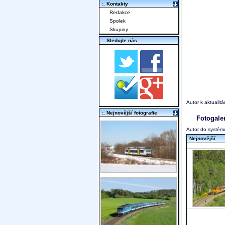
:. Kontakty
Redakce
Spolek
Skupiny
:. Sledujte nás
Autor k aktualit
:. Nejnovější fotografie
Fotogale
Autor do systému
Nejnovější