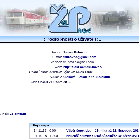
..: Podrobnosti o uživateli :..
Jméno:
Tomáš Kubovec
E-mail:
tkubovec@gmail.com
Jabber:
tkubovec@gmail.com
Web:
http://flickr.com/tkubovec/
Osobní charakteristika:
Výbava: Nikon D800
Skupiny:
Členové
,
Fotogalerie
,
Šotoklub
Člen Spolku ŽelPage:
2013
 vložil
15 aktualit
Nejnovější
14.11.17 - 6:00
Výběr šotoklubu – 29. října až 12. listopadu 2
01.10.15 - 10:00
Nejlepší snímky z letošní soutěže se představ