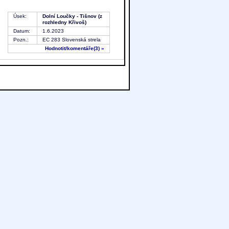
Úsek:
Dolní Loučky - Tišnov (z
rozhledny Křivoš)
Datum:
1.6.2023
Pozn.:
EC 283 Slovenská strela
Hodnotit
/komentáře(3)
»