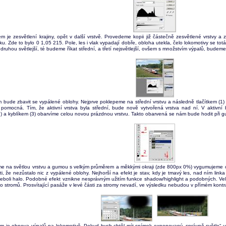
m je zesvětlení krajiny, opět v další vrstvě. Provedeme kopii již částečně zesvětlené vrstvy a
u. Zde to bylo 0 1,05 215. Pole, les i vlak vypadají dobře, obloha utekla, čelo lokomotivy se tot
 druhou světlejší, té budeme říkat střední, a třetí nejsvětlejší, ovšem s množstvím výpalů, budeme 
m bude zbavit se vypálené oblohy. Nejprve poklepeme na střední vrstvu a následně tlačítkem (1
 pomocná. Tím, že aktivní vrstva byla střední, bude nově vytvořená vrstva nad ní. V aktivní 
) a kyblíkem (3) obarvíme celou novou prázdnou vrstvu. Takto obarvená se nám bude hodit při g
 na světlou vrstvu a gumou s velkým průměrem a měkkými okraji (zde 800px 0%) vygumujeme oblohu
sti, že nezůstalo nic z vypálené oblohy. Nejhorší na efekt je stav, kdy je tmavý les, nad ním li
neboli halo. Podobné efekt vznikne nesprávným užitím funkce shadow/highlight a podobných. Ve
 stromů. Prosvítající pasáže v levé části za stromy nevadí, ve výsledku nebudou v přímém kont
m je obnova výpalů na lokomotivě. Pokud bych chtěl mít snímek exponovaný „správně světle“ už o