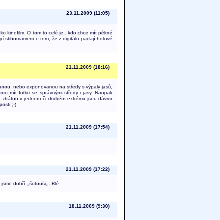
23.11.2009 (11:05)
ko kinofilm. O tom to celé je...kdo chce mít pěkné
 trpí stihomamem o tom, že z digitálu padají hotové
21.11.2009 (18:16)
anou, nebo exponovanou na středy s výpaly jasů,
ru mít fotku se správnými středy i jasy. Naopak
se ztrátou v jednom či druhém extrému jsou dávno
osti ;-)
21.11.2009 (17:54)
21.11.2009 (17:22)
sme dobří ,,šotouši,,. Blé
18.11.2009 (9:30)