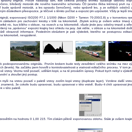
správný originál. Potíže nastávají tam, kde celková povaha snímku vyžaduje takovou expozi
ečeno, bílošedý motorák dle nového barevného schematu ČD (anebo třeba krémový pruh na
bude správně motorák, a les opravdu černočerný, nebo správně les, a ze světlých odstínů zbyde
ým důsledkem přeexpozice, je klíčové s těmito počítat a expozici jim uzpůsobit. Vždy je lepší tma
iginál, exponovaný ISO200 F7,1 1/1000 (Nikon D200 + Tamron 70-200/2,8) a v konvertoru rawu
m základem pro zachování kresby v bílé na lokomotivě. Zbytek scény je ovšem velice tmavý a 
 velké nic, kus bílého v obloze, na vozech a na lokomotivě, všude jinde jsou odstíny tmavé a střední
tlený na „správnou“ expozici krajiny bez ohledu na jasy. Jak vidíte, v obloze a na lokomotivě d
rátě obrazové informace. Posledním obrázkem je pak výsledek, kterého se postupnou editací
 na lokomotivě, nevypálené.
k podexponovanému originálu. Prvním krokem bude tedy zesvětlení celého snímku na mez výpa
ch (levels). Na začátku jsem hovořil o kontrolovatelnosti a vratnosti editačního procesu. V tom je
vé vrstvy. Vezmu totiž pozadí, udělám kopii, a na té provádím úpravy. Pokud bych nebyl s výsle
vodní a zkoušet jiný postup.
 myši na vrstvu pozadí v paletě vrstvy zvolím kopii vrstvy (duplicate layer). Vznikne další vr
o znamená, že cokoliv budu upravovat, budu upravovat v této vrstvě. Budu–li chtít upravovat jino
ek v této paletě.
i zesvětlím na hodnotu 0 1,00 215. Tím získám pěkně exponovanou oblohu. Stále je ovšem kraji