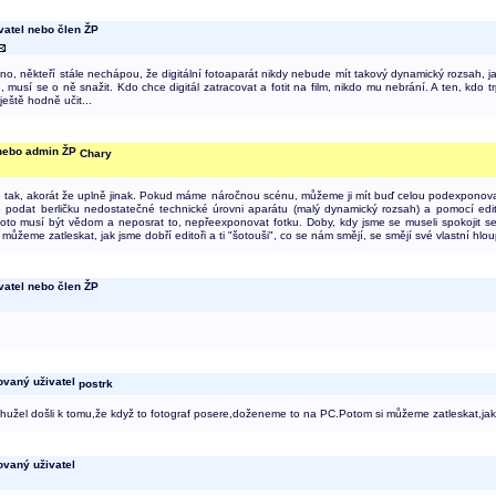
dno, někteří stále nechápou, že digitální fotoaparát nikdy nebude mít takový dynamický rozsah, ja
lu, musí se o ně snažit. Kdo chce digitál zatracovat a fotit na film, nikdo mu nebrání. A ten, kdo
ještě hodně učit...
Chary
ě tak, akorát že uplně jinak. Pokud máme náročnou scénu, můžeme ji mít buď celou podexponov
odat berličku nedostatečné technické úrovni aparátu (malý dynamický rozsah) a pomocí edito
ohoto musí být vědom a neposrat to, nepřeexponovat fotku. Doby, kdy jsme se museli spokojit 
 můžeme zatleskat, jak jsme dobří editoři a ti "šotouši", co se nám smějí, se smějí své vlastní hloup
postrk
hužel došli k tomu,že když to fotograf posere,doženeme to na PC.Potom si můžeme zatleskat,jak j