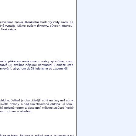
 zesvětlíme znovu. Konkrétní hodnoty vždy závisí na
álně vypálilo. Máme ovšem tři vrstvy, původní tmavou,
říkat světlá.
) nebo příkazem nová z menu vrstvy vytvoříme novou
barvě (2) zvolíme nějakou kontrastní k obloze (zde
umování, abychom viděli, kde jsme co zapomněli.
. Jelikož je oko citlivější spíš na jasy než stíny,
nka světlé oblohy, a nad tím ztmavená obloha. Já tomu
lký poloměr gumy a absolutní měkkost způsobí velký
rastu z tmavou oblohou.
d začátku, čili jako je světlá vrstva, lokomotiva by