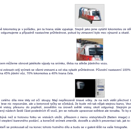
ně lokomotivy je v pořádku, jen ta hrana stále vypaluje. Stejně jako jsme vytáhli lokomotivu ze 
livě odgumujeme a případně nastavíme průhlednost, pokud by ztmavení bylo moc výrazné a okaté.
bem můžeme obnovit jakékoliv výpaly na snímku, třeba na střeše jídelního vozu.
si zobrazit celý snímek se všemi vrstvami a od oka vyladit průhlednost. Původní nastavení 100%
 na 45% jídelní vůz, 70% lokomotiva a 40% hrana čela.
ní celého díla mne trkly od očí sloupy. Mají nepřirozeně tmavé vršky. Je na nich vidět přechod
 lese nic nepoznáte, ale u betonové tyčky se očekává, že bude mít tak nějak stejnou barvu. Vez
vé vrstvy, přesunu do popředí, zesvětlím na úroveň světlé vrstvy, okolí odgumuji. Stejným po
lený nádech šedé části posledních tří vozů, jen se nebude upravovat světlost ale tonalita. To by o
ývá než si hotovou fotku ve vrstvách uložit, příkazem z menu vrstvy/sloučit (flatten image) z
d oteplení barevného podání, a konečně snímek zmenšit, doostřit a uložit k prezentaci tak, jak to
kteří se prokousali až na konec tohoto hutného dílu a budu se v galerii těšit na vaše fotografie.