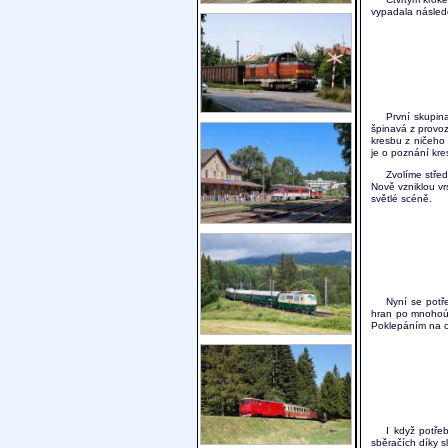
vypadala následo
První skupina
špinavá z provoz
kresbu z ničeho 
je o poznání kre
Zvolíme střed
Nově vzniklou v
světlé scéně.
Nyní se potř
hran po mnohoúh
Poklepáním na oč
I když potře
sběračích díky 