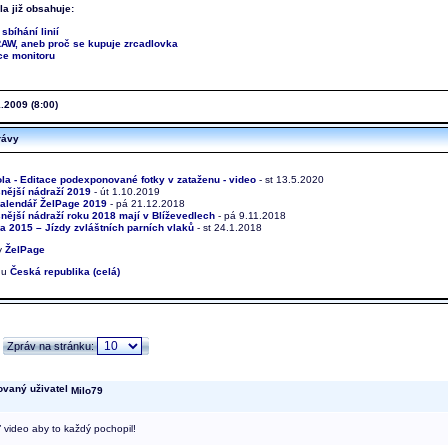
la již obsahuje:
 sbíhání linií
AW, aneb proč se kupuje zrcadlovka
ce monitoru
.2009 (8:00)
rávy
la - Editace podexponované fotky v zataženu - video
- st 13.5.2020
nější nádraží 2019
- út 1.10.2019
kalendář ŽelPage 2019
- pá 21.12.2018
nější nádraží roku 2018 mají v Blíževedlech
- pá 9.11.2018
 2015 – Jízdy zvláštních parních vlaků
- st 24.1.2018
ky
ŽelPage
onu
Česká republika (celá)
Zpráv na stránku:
Milo79
ť video aby to každý pochopil!