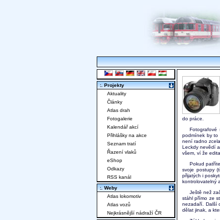
:. Projekty
Aktuality
Články
Atlas drah
Fotogalerie
do práce.
Kalendář akcí
Fotografové 
Přihlášky na akce
podmínek by to 
není radno zcela
Seznam tratí
Leckdy nevědí an
Řazení vlaků
všem, ví že edit
eShop
Pokud patříte
Odkazy
svoje postupy (t
přijatých i posk
RSS kanál
kontrolovatelný a
:. Weby
Ještě než zač
Atlas lokomotiv
stáhl přímo ze s
nezadaří. Další
Atlas vozů
dělat jinak, a k
Nejkrásnější nádraží ČR