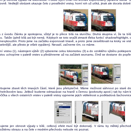
vně. Vedlejší obrázek ukazuje čelo z prostřední vrstvy, horní roh už utíká, jinak ale docela dobré
 z úvodu článku je spokojena, vždyť je to přece bílá na sluníčku. Druhá skupina ví, že ta bílá
u. Takže úplně bílá asi být nemá. Kdybych se toto snažil ztmavit třeba funkcí shadow/highlight, 
nevykouzlím. Proto jsme na začátku exponovali tmavě, a proto jsme zesvětlovali na kroky ve vrstv
sebnější, ale přesto je vršek vypálený. Nevadí, začneme tím, co máme.
ní vrstvu (1), nástrojem výběr (2) vybereme celou lokomotivu (3) a do vzniklého výběru poklepem
rstvu uchopíme v paletě vrstev a přetáhneme až na začátek seznamu, čímž se dostane do popře
ebujeme zbavit těch tmavých částí, které jsou přebytečné. Máme možnost sáhnout po staré d
elníkovém lasu. Jelikož budeme odmazávat na hraně s černou (podvozky apod.) tak by nám ko
ička u všech ostatních vrstev v paletě vrstvy vypneme jejich viditelnost a podkladová šachovnic
bujeme jen obnovit výpaly v bílé, celkový efekt musí být dokonalý. V rámu by měkký přechod 
složitému obrazu a na čele v modrém přechodu nebude nic poznat.