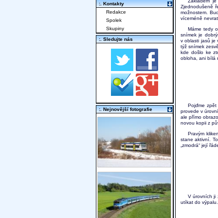
Základem je 
:. Kontakty
Zjednodušeně ř
Redakce
možnostem. Buď 
víceméně nevratn
Spolek
Skupiny
Máme tedy or
snímek je dobrý
:. Sledujte nás
v oblasti jasů je
týž snímek zesvě
kde došlo ke zt
obloha, ani bílá
Pojďme zpět 
:. Nejnovější fotografie
provede v úrovní
ale přímo obrazo
novou kopii z pů
Pravým klikem
stane aktivní. T
„zmodrá“ její řád
V úrovních j
utíkat do výpalu.