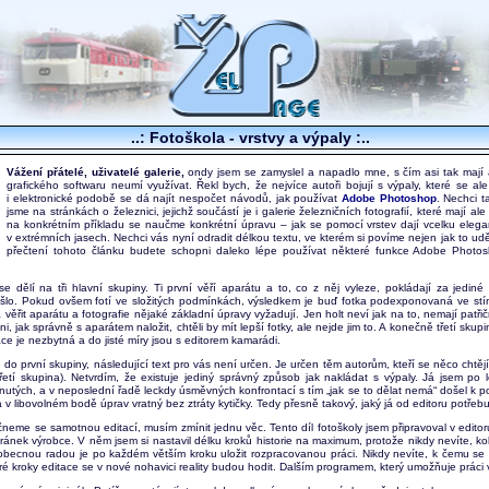
..: Fotoškola - vrstvy a výpaly :..
Vážení přátelé, uživatelé galerie,
ondy jsem se zamyslel a napadlo mne, s čím asi tak mají au
grafického softwaru neumí využívat. Řekl bych, že nejvíce autoři bojují s výpaly, které se al
i elektronické podobě se dá najít nespočet návodů, jak používat
Adobe Photoshop
. Nechci t
jsme na stránkách o železnici, jejichž součástí je i galerie železničních fotografií, které mají a
na konkrétním příkladu se naučme konkrétní úpravu – jak se pomocí vrstev dají vcelku elega
v extrémních jasech. Nechci vás nyní odradit délkou textu, ve kterém si povíme nejen jak to uděl
přečtení tohoto článku budete schopni daleko lépe používat některé funkce Adobe Photos
se dělí na tři hlavní skupiny. Ti první věří aparátu a to, co z něj vyleze, pokládají za jedin
šlo. Pokud ovšem fotí ve složitých podmínkách, výsledkem je buď fotka podexponovaná ve stí
 věřit aparátu a fotografie nějaké základní úpravy vyžadují. Jen holt neví jak na to, nemají patři
i, jak správně s aparátem naložit, chtěli by mít lepší fotky, ale nejde jim to. A konečně třetí sku
ace je nezbytná a do jisté míry jsou s editorem kamarádi.
 do první skupiny, následující text pro vás není určen. Je určen těm autorům, kteří se něco chtě
řetí skupina). Netvrdím, že existuje jediný správný způsob jak nakládat s výpaly. Já jsem po l
ytnutých, a v neposlední řadě leckdy úsměvných konfrontací s tím „jak se to dělat nemá“ došel k 
 v libovolném bodě úprav vratný bez ztráty kytičky. Tedy přesně takový, jaký já od editoru potřebuj
neme se samotnou editací, musím zmínit jednu věc. Tento díl fotoškoly jsem připravoval v edito
tránek výrobce. V něm jsem si nastavil délku kroků historie na maximum, protože nikdy nevíte, kol
 obecnou radou je po každém větším kroku uložit rozpracovanou práci. Nikdy nevíte, k čemu s
teré kroky editace se v nové nohavici reality budou hodit. Dalším programem, který umožňuje práci