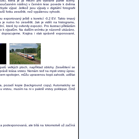
ci, která je již mezní pro vybrané partie scény.
 současném nátěru) v černém lese povede k dvěma
 výpal. Jelikož jsou výpaly v digitální fotografii
vší fotku zesvětlit, než vypálenou vyhodit.
 exportovaný ještě s korekcí -0,2 EV. Takto tmavý
je nutno ho zesvětlit. Jak je vidět na histogramu,
, které by ovlivnily expozici. Pro ilustraci přikládám
ošlo k výpalům. Na dalším snímku je názorně ukázáno,
 dopracujeme. Krajina i vlak správně exponované,
lů velkých ploch, například oblohy. Zesvětlení se
 právě krása vrstev. Nemám teď na mysli vrstvy úprav,
dkem spokojen, můžu upravenou kopii zahodit, udělat
stva, pozadí kopie (background copy). Automaticky se
u vrstvu, musím na ni v paletě vrstvy poklepat, čímž
na podexponovaná, ale bílá na lokomotivě už začíná