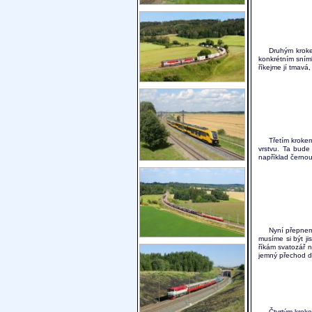
Druhým kroke
konkrétním snímk
říkejme jí tmavá,
Třetím kroke
vrstvu. Ta bude
například černou
Nyní přepneme
musíme si být ji
říkám svatozář 
jemný přechod do
Čtvrtým kroke