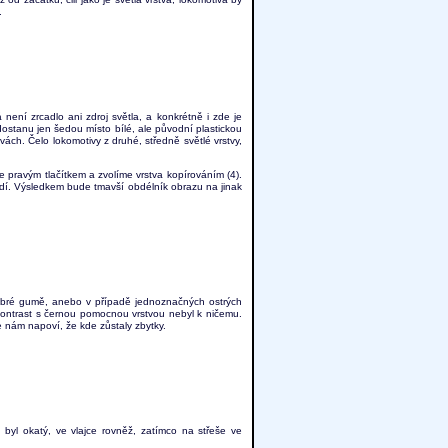
.
 není zrcadlo ani zdroj světla, a konkrétně i zde je
dostanu jen šedou místo bílé, ale původní plastickou
ách. Čelo lokomotivy z druhé, středně světlé vrstvy,
e pravým tlačítkem a zvolíme vrstva kopírováním (4).
dí. Výsledkem bude tmavší obdélník obrazu na jinak
obré gumě, anebo v případě jednoznačných ostrých
ntrast s černou pomocnou vrstvou nebyl k ničemu.
e nám napoví, že kde zůstaly zbytky.
byl okatý, ve vlajce rovněž, zatímco na střeše ve