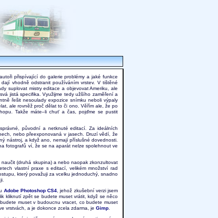
toři přispívající do galerie problémy a jaké funkce
e dají vhodně odstranit používáním vrstev. V tištěné
ady suplovat mistry editace a objevovat Ameriku, ale
le svá jistá specifika. Využijme tedy užšího zaměření a
ntně řešit nesoulady expozice snímku neboli výpaly
at, ale rovněž proč dělat to či ono. Věřím ale, že po
hopu. Takže máte–li chuť a čas, pojďme se pustit
é správné, původní a netknuté editací. Za ideálních
nech, nebo přeexponovaná v jasech. Druzí vědí, že
čný nástroj, a když ano, nemají příslušné dovednosti.
pina fotografů ví, že se na aparát nelze spolehnout ve
jí naučit (druhá skupina) a nebo naopak zkonzultovat
etech vlastní praxe s editací, velikém množství rad
postupu, který považuji za vcelku jednoduchý, snadno
i.
ru
Adobe Photoshop CS4
, jehož zkušební verzi jsem
ik kliknutí zpět se budete muset vrátit, když se něco
e budete muset v budoucnu vracet, co budete muset
 ve vrstvách, a je dokonce zcela zdarma, je
Gimp
.