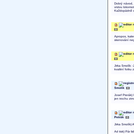
Dobrý návod, 
vrstvu lokomot
Každopádně do
Apropos, kale
skenování nega
Jirka Smolík:
kvalitní fotku 
Smolik
Josef Pterák)
jen trochu zt
Petrák
Jirka Smolík) 
Ad tisk) Pár l