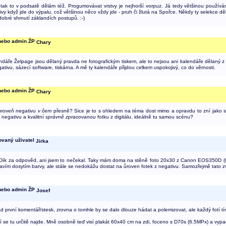
tak to v podsatě dělám též. Progumovávat vrstvy je nejhorší vorpuz. Já tedy většinou používám 
ivy když jde do výpalu, což většinou něco vždy jde - pruh či žlutá na Spořce. Někdy ty selekce dělám
bré shrnutí záklandích postupů. :-)
Chary
ndáře Želpage jsou dělaný pravda ne fotografickým tiskem, ale to nejsou ani kalendáře dělaný z 
tivu, sázecí software, tiskárna. A mě ty kalendáře přijdou celkem uspokojivý, co do věrnosti.
Chary
 úroveň negativu
v čem
přesně? Sice je to s ohledem na téma dost mimo a opravdu to zní jako s
z negativu a kvalitní
správně zpracovanou
fotku z digitálu, ideálně tu samou scénu?
Jirka
 Dík za odpověd, ani jsem to nečekal. Taky mám doma na stěně foto 20x30 z Canon EOS350D (8mP
mavím dosytím barvy, ale stále se nedokážu dostat na ůroven fotek z negativu. Samozřejmě tato z
Josef
Ad první komentář/stesk, zrovna o tomhle by se dalo dlouze hádat a polemizovat, ale každý fotí t
idí se tu určitě najde. Mně osobně teď visí plakát 60x40 cm na zdi, foceno s D70s (6.5MPx) a vypad