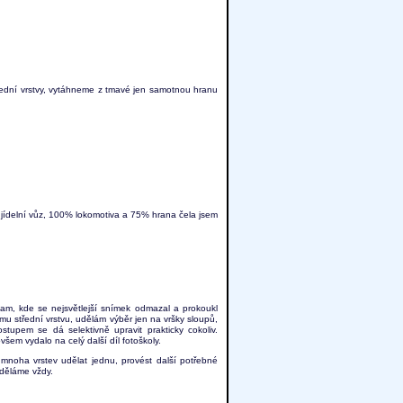
střední vrstvy, vytáhneme z tmavé jen samotnou hranu
 jídelní vůz, 100% lokomotiva a 75% hrana čela jsem
 tam, kde se nejsvětlejší snímek odmazal a prokoukl
mu střední vrstvu, udělám výběr jen na vršky sloupů,
stupem se dá selektivně upravit prakticky cokoliv.
všem vydalo na celý další díl fotoškoly.
 mnoha vrstev udělat jednu, provést další potřebné
 děláme vždy.