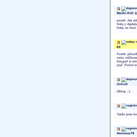
Martin Grill
postrk: Jak vi
fotky z digitá
fotky, se musí 
Postrk: přesn
nebo můžeme p
fotograf si t
pryč. Potom si
zirecek
Děkuji, ;-).
Takže jsme bo
Honzinus78