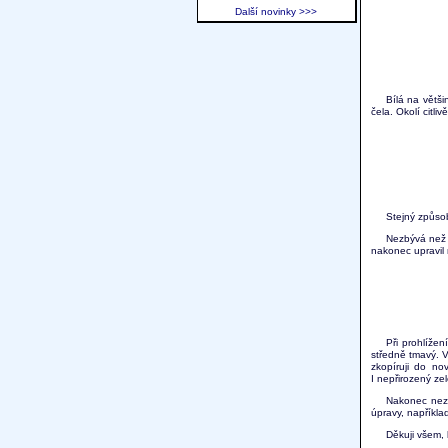
Další novinky >>>
Bílá na větši
čela. Okolí cit
Stejný způso
Nezbývá než 
nakonec upravil
Při prohlíže
středně tmavý. V
zkopíruji do no
I nepřirozený ze
Nakonec nezb
úpravy, napříkla
Děkuji všem, 