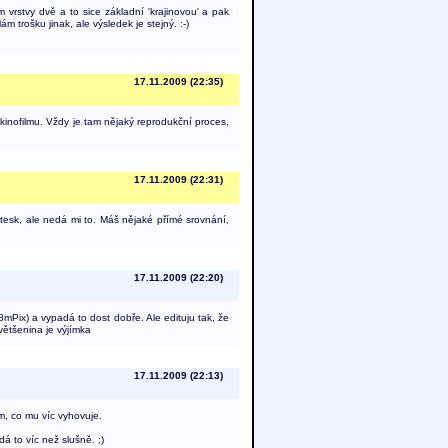
vrstvy dvě a to sice základní 'krajinovou' a pak
 trošku jinak, ale výsledek je stejný. :-)
17.11.2009 (22:35)
kinofilmu. Vždy je tam nějaký reprodukční proces,
17.11.2009 (22:31)
tesk, ale nedá mi to. Máš nějaké přímé srovnání,
17.11.2009 (22:20)
ix) a vypadá to dost dobře. Ale edituju tak, že
většenina je výjímka
17.11.2009 (22:13)
ím, co mu víc vyhovuje.
á to víc než slušně. ;)