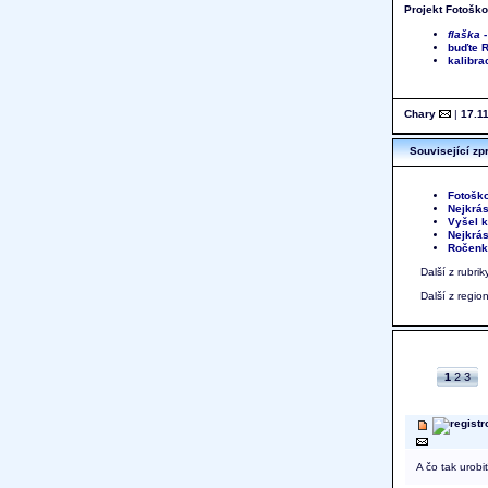
Projekt Fotoško
flaška
-
buďte R
kalibra
Chary
|
17.11
Související zp
Fotoško
Nejkrás
Vyšel 
Nejkrás
Ročenka
Další z rubri
Další z regi
1
2
3
A čo tak urobi