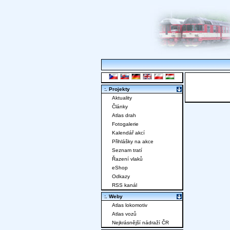
:. Projekty
Aktuality
Články
Atlas drah
Fotogalerie
Kalendář akcí
Přihlášky na akce
Seznam tratí
Řazení vlaků
eShop
Odkazy
RSS kanál
:. Weby
Atlas lokomotiv
Atlas vozů
Nejkrásnější nádraží ČR