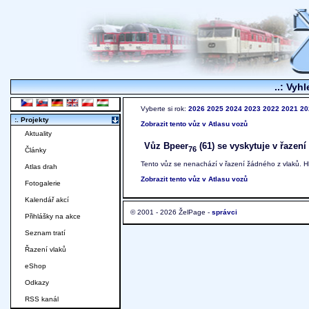
..: Vyhl
Vyberte si rok:
2026
2025
2024
2023
2022
2021
20
:. Projekty
Zobrazit tento vůz v Atlasu vozů
Aktuality
Vůz Bpeer
(61) se vyskytuje v řazení
76
Články
Tento vůz se nenachází v řazení žádného z vlaků. 
Atlas drah
Zobrazit tento vůz v Atlasu vozů
Fotogalerie
Kalendář akcí
© 2001 - 2026 ŽelPage -
správci
Přihlášky na akce
Seznam tratí
Řazení vlaků
eShop
Odkazy
RSS kanál