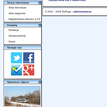
Zobrazit tento vůz v Atlasu vozů
:. Strony internetowe
Atlas lokomotyw
© 2001 - 2026 ŽelPage -
administratorzy
Atlas wagonów
Najpiękniejszy dworzec w CZ
:. Kontakty
Redakcja
Stowarzyszenie
Grupy
:. Sledujte nás
:. Najnowsze zdjęcia