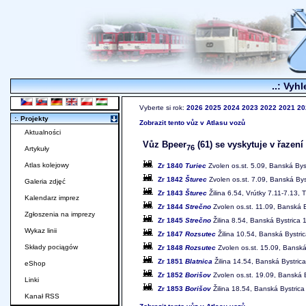
..: Vyhl
Vyberte si rok:
2026
2025
2024
2023
2022
2021
20
:. Projekty
Zobrazit tento vůz v Atlasu vozů
Aktualności
Vůz Bpeer
(61) se vyskytuje v řazení
76
Artykuły
Atlas kolejowy
Zr 1840
Turiec
Zvolen os.st. 5.09, Banská Byst
Zr 1842
Šturec
Zvolen os.st. 7.09, Banská Byst
Galeria zdjęć
Zr 1843
Šturec
Žilina 6.54, Vrútky 7.11-7.13, 
Kalendarz imprez
Zr 1844
Strečno
Zvolen os.st. 11.09, Banská B
Zgłoszenia na imprezy
Zr 1845
Strečno
Žilina 8.54, Banská Bystrica 
Wykaz linii
Zr 1847
Rozsutec
Žilina 10.54, Banská Bystric
Składy pociągów
Zr 1848
Rozsutec
Zvolen os.st. 15.09, Banská 
Zr 1851
Blatnica
Žilina 14.54, Banská Bystrica
eShop
Zr 1852
Borišov
Zvolen os.st. 19.09, Banská B
Linki
Zr 1853
Borišov
Žilina 18.54, Banská Bystrica
Kanał RSS