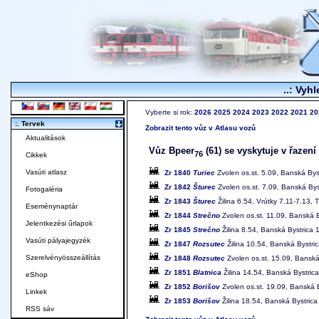
..: Vyhl
Vyberte si rok:
2026
2025
2024
2023
2022
2021
20
:. Tervek
Zobrazit tento vůz v Atlasu vozů
Aktualitások
Vůz Bpeer
(61) se vyskytuje v řazení
76
Cikkek
Vasúti atlasz
Zr 1840
Turiec
Zvolen os.st. 5.09, Banská Byst
Zr 1842
Šturec
Zvolen os.st. 7.09, Banská Byst
Fotogaléria
Zr 1843
Šturec
Žilina 6.54, Vrútky 7.11-7.13, 
Eseménynaptár
Zr 1844
Strečno
Zvolen os.st. 11.09, Banská B
Jelentkezési űrlapok
Zr 1845
Strečno
Žilina 8.54, Banská Bystrica 
Vasúti pályajegyzék
Zr 1847
Rozsutec
Žilina 10.54, Banská Bystric
Szerelvényösszeállítás
Zr 1848
Rozsutec
Zvolen os.st. 15.09, Banská 
Zr 1851
Blatnica
Žilina 14.54, Banská Bystrica
eShop
Zr 1852
Borišov
Zvolen os.st. 19.09, Banská B
Linkek
Zr 1853
Borišov
Žilina 18.54, Banská Bystrica
RSS sáv