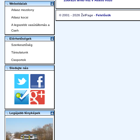
Zobrazit tento vůz v Atlasu vozů
:. Weboldalak
Atlasz mozdony
© 2001 - 2026 ŽelPage -
Felelősök
Atlasz kocsi
A legszebb vasútállomás a
Cseh
:. Elérhetőségek
Szerkesztőség
Társulatunk
Csoportok
:. Sledujte nás
:. Legújabb fényképek