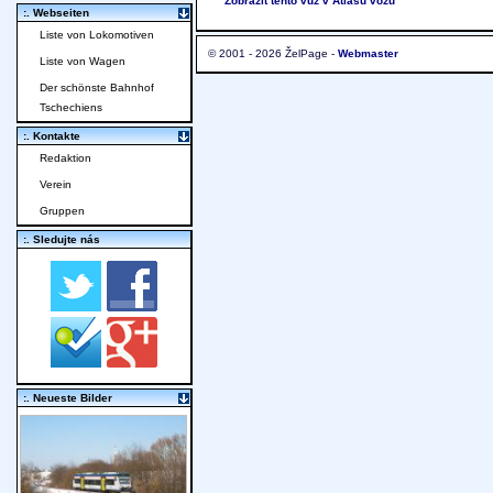
Zobrazit tento vůz v Atlasu vozů
:. Webseiten
Liste von Lokomotiven
© 2001 - 2026 ŽelPage -
Webmaster
Liste von Wagen
Der schönste Bahnhof
Tschechiens
:. Kontakte
Redaktion
Verein
Gruppen
:. Sledujte nás
:. Neueste Bilder