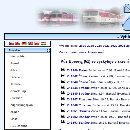
..: Vyhl
Vyberte si rok:
2026
2025
2024
2023
2022
2021
20
:. Projekte
Zobrazit tento vůz v Atlasu vozů
Nachrichten
Vůz Bpeer
(61) se vyskytuje v řazení
76
Artikel
Atlas
Zr 1840
Turiec
Zvolen os.st. 5.09, Banská Byst
Zr 1842
Šturec
Zvolen os.st. 7.09, Banská Byst
Galerie
Zr 1843
Šturec
Žilina 6.54, Vrútky 7.11-7.13, 
Termine
Zr 1844
Strečno
Zvolen os.st. 11.09, Banská B
Anmeldung
Zr 1845
Strečno
Žilina 8.54, Banská Bystrica 
Strecken
Zr 1847
Rozsutec
Žilina 10.54, Banská Bystric
Zugbildungsplan
Zr 1848
Rozsutec
Zvolen os.st. 15.09, Banská 
Zr 1851
Blatnica
Žilina 14.54, Banská Bystrica
eShop
Zr 1852
Borišov
Zvolen os.st. 19.09, Banská B
Links
Zr 1853
Borišov
Žilina 18.54, Banská Bystrica
RSS channel