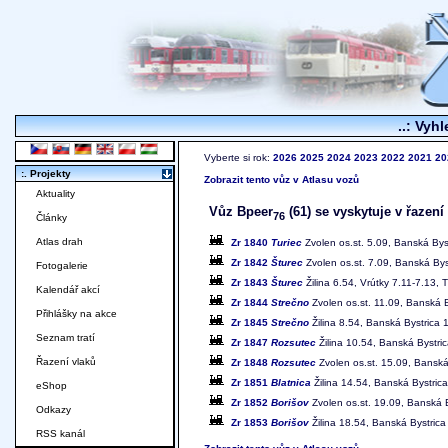
..: Vyhl
Vyberte si rok:
2026
2025
2024
2023
2022
2021
20
:. Projekty
Zobrazit tento vůz v Atlasu vozů
Aktuality
Vůz Bpeer
(61) se vyskytuje v řazení
76
Články
Atlas drah
Zr 1840
Turiec
Zvolen os.st. 5.09, Banská Byst
Zr 1842
Šturec
Zvolen os.st. 7.09, Banská Byst
Fotogalerie
Zr 1843
Šturec
Žilina 6.54, Vrútky 7.11-7.13, 
Kalendář akcí
Zr 1844
Strečno
Zvolen os.st. 11.09, Banská B
Přihlášky na akce
Zr 1845
Strečno
Žilina 8.54, Banská Bystrica 
Seznam tratí
Zr 1847
Rozsutec
Žilina 10.54, Banská Bystric
Řazení vlaků
Zr 1848
Rozsutec
Zvolen os.st. 15.09, Banská 
Zr 1851
Blatnica
Žilina 14.54, Banská Bystrica
eShop
Zr 1852
Borišov
Zvolen os.st. 19.09, Banská B
Odkazy
Zr 1853
Borišov
Žilina 18.54, Banská Bystrica
RSS kanál