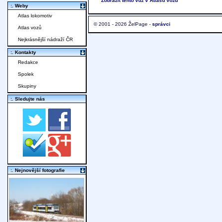
Zobrazit tento vůz v Atlasu vozů
:. Weby
Atlas lokomotiv
© 2001 - 2026 ŽelPage -
správci
Atlas vozů
Nejkrásnější nádraží ČR
:. Kontakty
Redakce
Spolek
Skupiny
:. Sledujte nás
:. Nejnovější fotografie