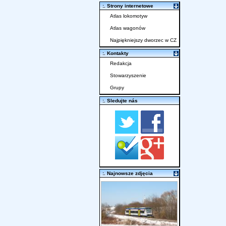
:. Strony internetowe
Atlas lokomotyw
Atlas wagonów
Najpiękniejszy dworzec w CZ
:. Kontakty
Redakcja
Stowarzyszenie
Grupy
:. Sledujte nás
:. Najnowsze zdjęcia