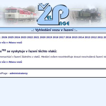
..: Vyhledání vozu v řazení :..
k:
2026
2025
2024
2023
2022
2021
2020
2019
2018
2017
2016
2015
2014
2013
2012
2011
2
to vůz v Atlasu vozů
783
x
se vyskytuje v řazení těchto vlaků:
 nenachází v řazení žádného z vlaků. Hledání ovšem nezohledňuje dosud neschválená řazení vl
to vůz v Atlasu vozů
elPage -
administratorzy