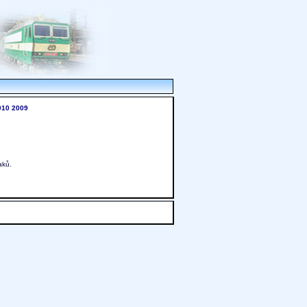
010
2009
aků.