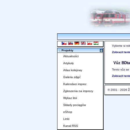
Vyberte si ro
:. Projekty
Zobrazit ten
Aktualności
Vůz BDta
Artykuły
Tento vůz se
Atlas kolejowy
Zobrazit ten
Galeria zdjęć
Kalendarz imprez
© 2001 - 2026 Ž
Zgłoszenia na imprezy
Wykaz linii
Składy pociągów
eShop
Linki
Kanał RSS