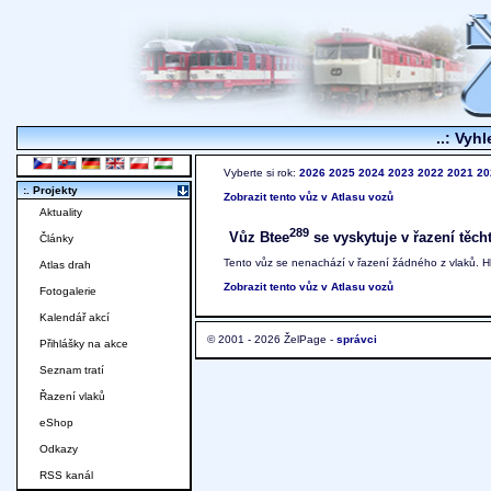
..: Vyhl
Vyberte si rok:
2026
2025
2024
2023
2022
2021
20
:. Projekty
Zobrazit tento vůz v Atlasu vozů
Aktuality
289
Vůz Btee
se vyskytuje v řazení těch
Články
Tento vůz se nenachází v řazení žádného z vlaků. 
Atlas drah
Zobrazit tento vůz v Atlasu vozů
Fotogalerie
Kalendář akcí
© 2001 - 2026 ŽelPage -
správci
Přihlášky na akce
Seznam tratí
Řazení vlaků
eShop
Odkazy
RSS kanál