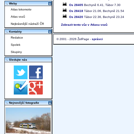
:. Weby
Os 28405
Bechyně 6.41, Tábor 7.30
Atlas lokomotiv
Os 28418
Tábor 21.06, Bechyně 21.54
Atlas vozů
Os 28420
Tábor 22.36, Bechyně 23.24
Nejkrásnější nádraží ČR
Zobrazit tento vůz v Atlasu vozů
:. Kontakty
Redakce
© 2001 - 2026 ŽelPage -
správci
Spolek
Skupiny
:. Sledujte nás
:. Nejnovější fotografie