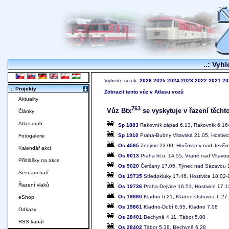
..: Vyhl
Vyberte si rok:
2026
2025
2024
2023
2022
2021
20
:. Projekty
Zobrazit tento vůz v Atlasu vozů
Aktuality
763
Vůz Btx
se vyskytuje v řazení těchto
Články
Atlas drah
Sp 1883
Rakovník západ 6.13, Rakovník 6.16-6
Sp 1910
Praha-Bubny Vltavská 21.05, Hostivi
Fotogalerie
Os 4565
Znojmo 23.00, Hrušovany nad Jeviš
Kalendář akcí
Os 9013
Praha hl.n. 14.55, Vrané nad Vltavo
Přihlášky na akce
Os 9020
Čerčany 17.05, Týnec nad Sázavou 17
Seznam tratí
Os 19735
Středokluky 17.46, Hostivice 18.02-
Řazení vlaků
Os 19736
Praha-Dejvice 16.51, Hostivice 17.1
Os 19860
Kladno 6.21, Kladno-Ostrovec 6.27-
eShop
Os 19861
Kladno-Dubí 6.55, Kladno 7.08
Odkazy
Os 28401
Bechyně 4.11, Tábor 5.00
RSS kanál
Os 28402
Tábor 5.38, Bechyně 6.28