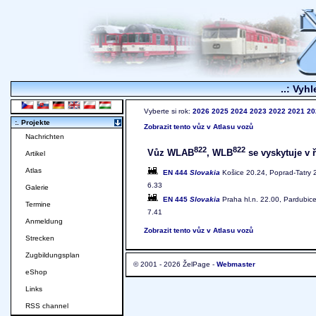
..: Vyhl
Vyberte si rok:
2026
2025
2024
2023
2022
2021
20
:. Projekte
Zobrazit tento vůz v Atlasu vozů
Nachrichten
822
822
Vůz WLAB
, WLB
se vyskytuje v ř
Artikel
Atlas
EN 444
Slovakia
Košice 20.24, Poprad-Tatry 2
6.33
Galerie
EN 445
Slovakia
Praha hl.n. 22.00, Pardubice
Termine
7.41
Anmeldung
Zobrazit tento vůz v Atlasu vozů
Strecken
Zugbildungsplan
© 2001 - 2026 ŽelPage -
Webmaster
eShop
Links
RSS channel