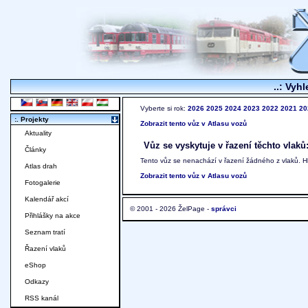
..: Vyhl
Vyberte si rok:
2026
2025
2024
2023
2022
2021
20
:. Projekty
Zobrazit tento vůz v Atlasu vozů
Aktuality
Vůz se vyskytuje v řazení těchto vlaků
Články
Tento vůz se nenachází v řazení žádného z vlaků. 
Atlas drah
Zobrazit tento vůz v Atlasu vozů
Fotogalerie
Kalendář akcí
© 2001 - 2026 ŽelPage -
správci
Přihlášky na akce
Seznam tratí
Řazení vlaků
eShop
Odkazy
RSS kanál