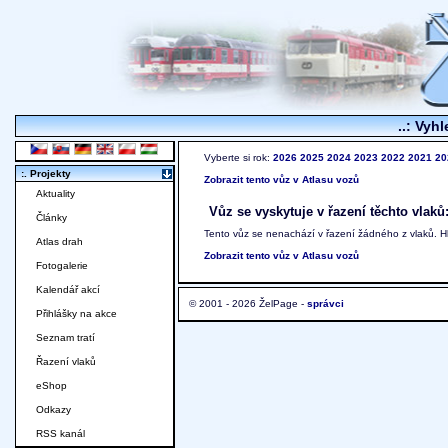
..: Vyhl
Vyberte si rok:
2026
2025
2024
2023
2022
2021
20
:. Projekty
Zobrazit tento vůz v Atlasu vozů
Aktuality
Vůz se vyskytuje v řazení těchto vlaků
Články
Tento vůz se nenachází v řazení žádného z vlaků. 
Atlas drah
Zobrazit tento vůz v Atlasu vozů
Fotogalerie
Kalendář akcí
© 2001 - 2026 ŽelPage -
správci
Přihlášky na akce
Seznam tratí
Řazení vlaků
eShop
Odkazy
RSS kanál