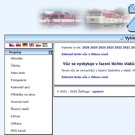
..: Vyhl
Vyberte si rok:
2026
2025
2024
2023
2022
2021
20
:. Projekty
Zobrazit tento vůz v Atlasu vozů
Aktuality
Vůz se vyskytuje v řazení těchto vlaků
Články
Tento vůz se nenachází v řazení žádného z vlaků. 
Atlas drah
Zobrazit tento vůz v Atlasu vozů
Fotogalerie
Kalendář akcí
© 2001 - 2026 ŽelPage -
správci
Přihlášky na akce
Seznam tratí
Řazení vlaků
eShop
Odkazy
RSS kanál