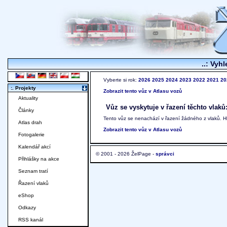
..: Vyhl
Vyberte si rok:
2026
2025
2024
2023
2022
2021
20
:. Projekty
Zobrazit tento vůz v Atlasu vozů
Aktuality
Vůz se vyskytuje v řazení těchto vlaků
Články
Tento vůz se nenachází v řazení žádného z vlaků. 
Atlas drah
Zobrazit tento vůz v Atlasu vozů
Fotogalerie
Kalendář akcí
© 2001 - 2026 ŽelPage -
správci
Přihlášky na akce
Seznam tratí
Řazení vlaků
eShop
Odkazy
RSS kanál