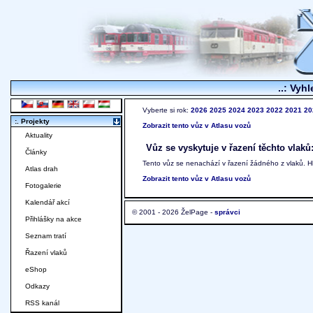
..: Vyhl
Vyberte si rok:
2026
2025
2024
2023
2022
2021
20
:. Projekty
Zobrazit tento vůz v Atlasu vozů
Aktuality
Vůz se vyskytuje v řazení těchto vlaků
Články
Tento vůz se nenachází v řazení žádného z vlaků. 
Atlas drah
Zobrazit tento vůz v Atlasu vozů
Fotogalerie
Kalendář akcí
© 2001 - 2026 ŽelPage -
správci
Přihlášky na akce
Seznam tratí
Řazení vlaků
eShop
Odkazy
RSS kanál