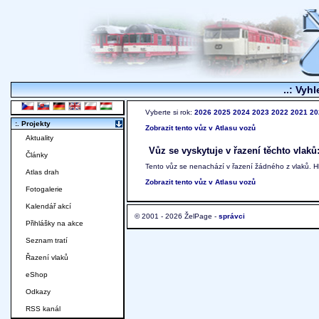
..: Vyhl
Vyberte si rok:
2026
2025
2024
2023
2022
2021
20
:. Projekty
Zobrazit tento vůz v Atlasu vozů
Aktuality
Vůz se vyskytuje v řazení těchto vlaků
Články
Tento vůz se nenachází v řazení žádného z vlaků. 
Atlas drah
Zobrazit tento vůz v Atlasu vozů
Fotogalerie
Kalendář akcí
© 2001 - 2026 ŽelPage -
správci
Přihlášky na akce
Seznam tratí
Řazení vlaků
eShop
Odkazy
RSS kanál