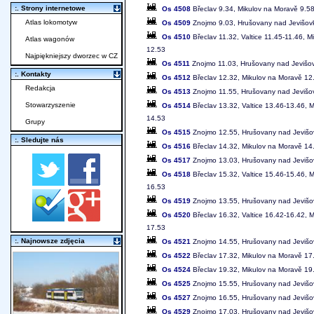
:. Strony internetowe
Os 4508
Břeclav 9.34, Mikulov na Moravě 9.5
Atlas lokomotyw
Os 4509
Znojmo 9.03, Hrušovany nad Jevišovk
Os 4510
Břeclav 11.32, Valtice 11.45-11.46, 
Atlas wagonów
12.53
Najpiękniejszy dworzec w CZ
Os 4511
Znojmo 11.03, Hrušovany nad Jevišov
:. Kontakty
Os 4512
Břeclav 12.32, Mikulov na Moravě 12
Redakcja
Os 4513
Znojmo 11.55, Hrušovany nad Jevišov
Stowarzyszenie
Os 4514
Břeclav 13.32, Valtice 13.46-13.46,
14.53
Grupy
Os 4515
Znojmo 12.55, Hrušovany nad Jevišov
:. Sledujte nás
Os 4516
Břeclav 14.32, Mikulov na Moravě 14
Os 4517
Znojmo 13.03, Hrušovany nad Jevišov
Os 4518
Břeclav 15.32, Valtice 15.46-15.46,
16.53
Os 4519
Znojmo 13.55, Hrušovany nad Jevišov
Os 4520
Břeclav 16.32, Valtice 16.42-16.42,
17.53
:. Najnowsze zdjęcia
Os 4521
Znojmo 14.55, Hrušovany nad Jevišov
Os 4522
Břeclav 17.32, Mikulov na Moravě 17
Os 4524
Břeclav 19.32, Mikulov na Moravě 19
Os 4525
Znojmo 15.55, Hrušovany nad Jevišov
Os 4527
Znojmo 16.55, Hrušovany nad Jevišov
Os 4529
Znojmo 17.03, Hrušovany nad Jevišov