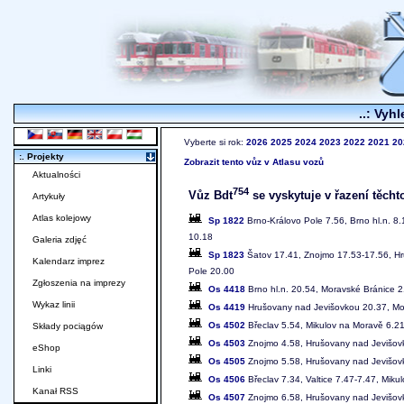
..: Vyhl
Vyberte si rok:
2026
2025
2024
2023
2022
2021
20
:. Projekty
Zobrazit tento vůz v Atlasu vozů
Aktualności
754
Vůz Bdt
se vyskytuje v řazení těcht
Artykuły
Atlas kolejowy
Sp 1822
Brno-Královo Pole 7.56, Brno hl.n. 8
10.18
Galeria zdjęć
Sp 1823
Šatov 17.41, Znojmo 17.53-17.56, Hr
Kalendarz imprez
Pole 20.00
Zgłoszenia na imprezy
Os 4418
Brno hl.n. 20.54, Moravské Bránice 
Wykaz linii
Os 4419
Hrušovany nad Jevišovkou 20.37, Mor
Os 4502
Břeclav 5.54, Mikulov na Moravě 6.2
Składy pociągów
Os 4503
Znojmo 4.58, Hrušovany nad Jevišovk
eShop
Os 4505
Znojmo 5.58, Hrušovany nad Jevišovk
Linki
Os 4506
Břeclav 7.34, Valtice 7.47-7.47, Mik
Kanał RSS
Os 4507
Znojmo 6.58, Hrušovany nad Jevišovk