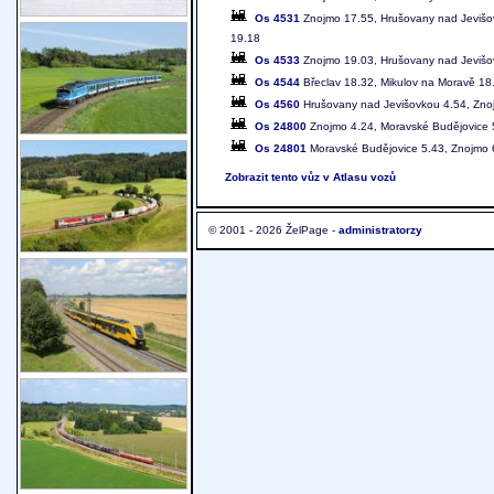
Os 4531
Znojmo 17.55, Hrušovany nad Jevišov
19.18
Os 4533
Znojmo 19.03, Hrušovany nad Jevišov
Os 4544
Břeclav 18.32, Mikulov na Moravě 18
Os 4560
Hrušovany nad Jevišovkou 4.54, Zno
Os 24800
Znojmo 4.24, Moravské Budějovice 
Os 24801
Moravské Budějovice 5.43, Znojmo 
Zobrazit tento vůz v Atlasu vozů
© 2001 - 2026 ŽelPage -
administratorzy