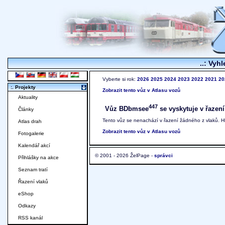
..: Vyhl
Vyberte si rok:
2026
2025
2024
2023
2022
2021
20
:. Projekty
Zobrazit tento vůz v Atlasu vozů
Aktuality
447
Vůz BDbmsee
se vyskytuje v řazení
Články
Tento vůz se nenachází v řazení žádného z vlaků. 
Atlas drah
Zobrazit tento vůz v Atlasu vozů
Fotogalerie
Kalendář akcí
© 2001 - 2026 ŽelPage -
správci
Přihlášky na akce
Seznam tratí
Řazení vlaků
eShop
Odkazy
RSS kanál