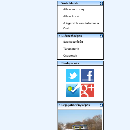
:. Weboldalak
Atlasz mozdony
Atlasz kocsi
A legszebb vasútállomás a
Cseh
:. Elérhetőségek
Szerkesztőség
Társulatunk
Csoportok
:. Sledujte nás
:. Legújabb fényképek