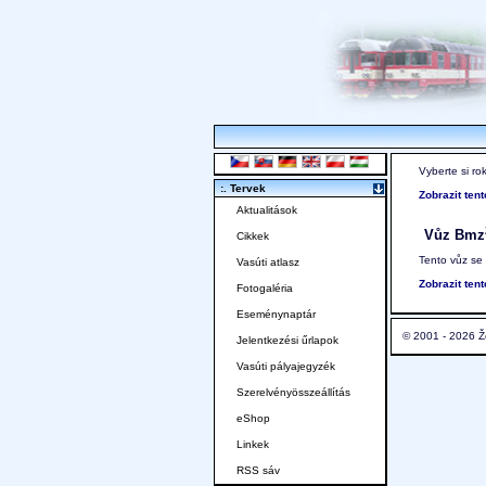
Vyberte si ro
:. Tervek
Zobrazit ten
Aktualitások
Vůz Bmz
Cikkek
Tento vůz se
Vasúti atlasz
Zobrazit ten
Fotogaléria
Eseménynaptár
© 2001 - 2026 Ž
Jelentkezési űrlapok
Vasúti pályajegyzék
Szerelvényösszeállítás
eShop
Linkek
RSS sáv