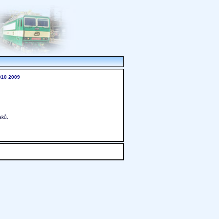
010
2009
aků.