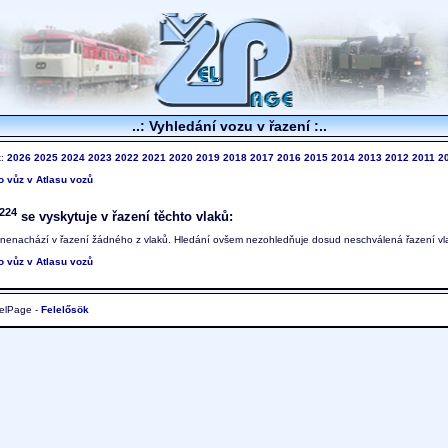
..: Vyhledání vozu v řazení :..
k:
2026
2025
2024
2023
2022
2021
2020
2019
2018
2017
2016
2015
2014
2013
2012
2011
2
to vůz v Atlasu vozů
224
se vyskytuje v řazení těchto vlaků:
 nenachází v řazení žádného z vlaků. Hledání ovšem nezohledňuje dosud neschválená řazení vl
to vůz v Atlasu vozů
elPage -
Felelősök