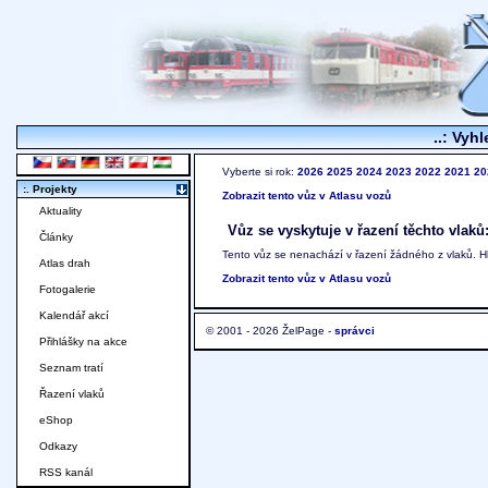
..: Vyhl
Vyberte si rok:
2026
2025
2024
2023
2022
2021
20
:. Projekty
Zobrazit tento vůz v Atlasu vozů
Aktuality
Vůz se vyskytuje v řazení těchto vlaků
Články
Tento vůz se nenachází v řazení žádného z vlaků. 
Atlas drah
Zobrazit tento vůz v Atlasu vozů
Fotogalerie
Kalendář akcí
© 2001 - 2026 ŽelPage -
správci
Přihlášky na akce
Seznam tratí
Řazení vlaků
eShop
Odkazy
RSS kanál