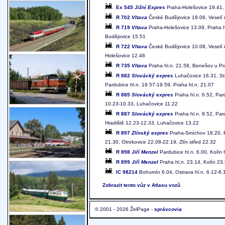
Ex 545
Jižní Expres
Praha-Holešovice 19.41, 
R 702
Vltava
České Budějovice 19.08, Veselí 
R 719
Vltava
Praha-Holešovice 13.09, Praha h
Budějovice 15.51
R 722
Vltava
České Budějovice 10.08, Veselí 
Holešovice 12.46
R 735
Vltava
Praha hl.n. 21.58, Benešov u Pr
R 882
Slovácký expres
Luhačovice 16.31, St
Pardubice hl.n. 19.57-19.59, Praha hl.n. 21.07
R 885
Slovácký expres
Praha hl.n. 6.52, Par
10.23-10.33, Luhačovice 11.22
R 887
Slovácký expres
Praha hl.n. 8.52, Par
Hradiště 12.23-12.33, Luhačovice 13.22
R 897
Zlínský expres
Praha-Smíchov 18.20, Pr
21.30, Otrokovice 22.08-22.19, Zlín střed 22.32
R 898
Jiří Menzel
Pardubice hl.n. 6.00, Kolín 
R 899
Jiří Menzel
Praha hl.n. 23.14, Kolín 23.
IC 98214
Bohumín 6.04, Ostrava hl.n. 6.12-6.
Zobrazit tento vůz v Atlasu vozů
© 2001 - 2026 ŽelPage -
správcovia