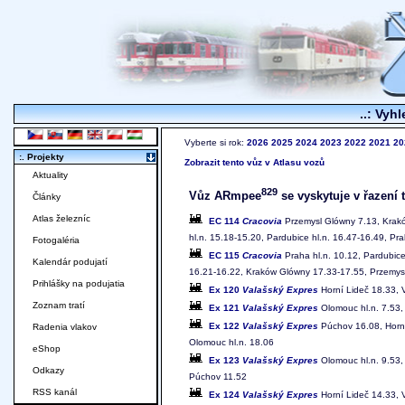
..: Vyhl
Vyberte si rok:
2026
2025
2024
2023
2022
2021
20
:. Projekty
Zobrazit tento vůz v Atlasu vozů
Aktuality
829
Vůz ARmpee
se vyskytuje v řazení 
Články
Atlas železníc
EC 114
Cracovia
Przemysl Glówny 7.13, Krak
hl.n. 15.18-15.20, Pardubice hl.n. 16.47-16.49, Pra
Fotogaléria
EC 115
Cracovia
Praha hl.n. 10.12, Pardubice
Kalendár podujatí
16.21-16.22, Kraków Glówny 17.33-17.55, Przemys
Prihlášky na podujatia
Ex 120
Valašský Expres
Horní Lideč 18.33, 
Zoznam tratí
Ex 121
Valašský Expres
Olomouc hl.n. 7.53, 
Ex 122
Valašský Expres
Púchov 16.08, Horní
Radenia vlakov
Olomouc hl.n. 18.06
eShop
Ex 123
Valašský Expres
Olomouc hl.n. 9.53, 
Odkazy
Púchov 11.52
RSS kanál
Ex 124
Valašský Expres
Horní Lideč 14.33, 