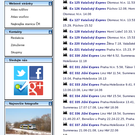
Ex 125
Valašský Expres
Olomouc hl.n. 11.53
:. Webové stránky
Ex 126
Valašský Expres
Púchov 12.08, Horní
Atlas rušňov
Olomouc hl.n. 14.06
Atlas vozňov
Ex 127
Valašský Expres
Olomouc hl.n. 13.53
Najkrajšia stanica ČR
15.29, Púchov 15.52
Ex 128
Valašský Expres
Horní Lideč 10.33, V
:. Kontakty
Ex 129
Valašský Expres
Olomouc hl.n. 15.53
Redakcia
Ex 220
Valašský expres
Žilina 7.18, Valašsk
Združenie
Ex 221
Valašský expres
Praha hl.n. 15.23, P
Skupiny
EC 330
Jižní Expres
Linz Hbf 6.52, Summerau 
:. Sledujte nás
Holešovice 11.18
EC 331
Jižní Expres
Praha hl.n. 5.58, Tábor 
EC 332
Jižní Expres
Linz Hbf 11.54, Summera
16.04, Praha-Holešovice 16.13
EC 333
Jižní Expres
Praha-Holešovice 9.41, 
13.06-13.08, Linz Hbf 14.06
EC 334
Jižní Expres
Linz Hbf 15.54, Summera
EC 335
Jižní Expres
Praha-Holešovice 13.41, 
:. Najnovšie fotografie
Summerau 17.07-17.08, Linz Hbf 18.06
EC 336
Jižní Expres
Linz Hbf 18.54, Summera
21.46-20.47, Benešov u Prahy 22.24-22.25, Praha 
EC 337
Jižní Expres
Praha-Holešovice 17.44, 
Summerau 21.06-21.08, Linz Hbf 22.06