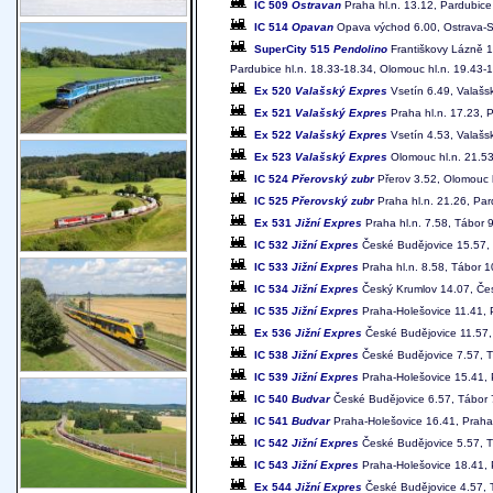
IC 509
Ostravan
Praha hl.n. 13.12, Pardubice
IC 514
Opavan
Opava východ 6.00, Ostrava-Svi
SuperCity 515
Pendolino
Františkovy Lázně 1
Pardubice hl.n. 18.33-18.34, Olomouc hl.n. 19.43-
Ex 520
Valašský Expres
Vsetín 6.49, Valašsk
Ex 521
Valašský Expres
Praha hl.n. 17.23, P
Ex 522
Valašský Expres
Vsetín 4.53, Valašsk
Ex 523
Valašský Expres
Olomouc hl.n. 21.53
IC 524
Přerovský zubr
Přerov 3.52, Olomouc h
IC 525
Přerovský zubr
Praha hl.n. 21.26, Par
Ex 531
Jižní Expres
Praha hl.n. 7.58, Tábor 
IC 532
Jižní Expres
České Budějovice 15.57, 
IC 533
Jižní Expres
Praha hl.n. 8.58, Tábor 
IC 534
Jižní Expres
Český Krumlov 14.07, Čes
IC 535
Jižní Expres
Praha-Holešovice 11.41, 
Ex 536
Jižní Expres
České Budějovice 11.57, 
IC 538
Jižní Expres
České Budějovice 7.57, T
IC 539
Jižní Expres
Praha-Holešovice 15.41, 
IC 540
Budvar
České Budějovice 6.57, Tábor 7
IC 541
Budvar
Praha-Holešovice 16.41, Praha 
IC 542
Jižní Expres
České Budějovice 5.57, Tá
IC 543
Jižní Expres
Praha-Holešovice 18.41, 
Ex 544
Jižní Expres
České Budějovice 4.57, T