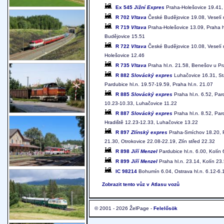
Ex 545
Jižní Expres
Praha-Holešovice 19.41, 
R 702
Vltava
České Budějovice 19.08, Veselí 
R 719
Vltava
Praha-Holešovice 13.09, Praha h
Budějovice 15.51
R 722
Vltava
České Budějovice 10.08, Veselí 
Holešovice 12.46
R 735
Vltava
Praha hl.n. 21.58, Benešov u Pr
R 882
Slovácký expres
Luhačovice 16.31, St
Pardubice hl.n. 19.57-19.59, Praha hl.n. 21.07
R 885
Slovácký expres
Praha hl.n. 6.52, Par
10.23-10.33, Luhačovice 11.22
R 887
Slovácký expres
Praha hl.n. 8.52, Par
Hradiště 12.23-12.33, Luhačovice 13.22
R 897
Zlínský expres
Praha-Smíchov 18.20, Pr
21.30, Otrokovice 22.08-22.19, Zlín střed 22.32
R 898
Jiří Menzel
Pardubice hl.n. 6.00, Kolín 
R 899
Jiří Menzel
Praha hl.n. 23.14, Kolín 23.
IC 98214
Bohumín 6.04, Ostrava hl.n. 6.12-6.
Zobrazit tento vůz v Atlasu vozů
© 2001 - 2026 ŽelPage -
Felelősök