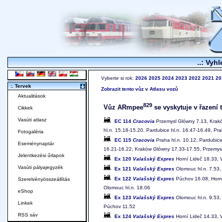
..: Vyhl
Vyberte si rok:
2026
2025
2024
2023
2022
2021
20
:. Tervek
Zobrazit tento vůz v Atlasu vozů
Aktualitások
829
Vůz ARmpee
se vyskytuje v řazení 
Cikkek
Vasúti atlasz
EC 114
Cracovia
Przemysl Glówny 7.13, Krak
hl.n. 15.18-15.20, Pardubice hl.n. 16.47-16.49, Pra
Fotogaléria
EC 115
Cracovia
Praha hl.n. 10.12, Pardubice
Eseménynaptár
16.21-16.22, Kraków Glówny 17.33-17.55, Przemys
Jelentkezési űrlapok
Ex 120
Valašský Expres
Horní Lideč 18.33, 
Vasúti pályajegyzék
Ex 121
Valašský Expres
Olomouc hl.n. 7.53, 
Ex 122
Valašský Expres
Púchov 16.08, Horní
Szerelvényösszeállítás
Olomouc hl.n. 18.06
eShop
Ex 123
Valašský Expres
Olomouc hl.n. 9.53, 
Linkek
Púchov 11.52
RSS sáv
Ex 124
Valašský Expres
Horní Lideč 14.33, 