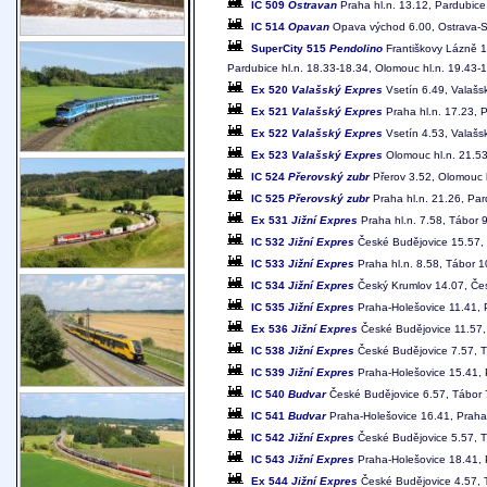
IC 509
Ostravan
Praha hl.n. 13.12, Pardubice
IC 514
Opavan
Opava východ 6.00, Ostrava-Svi
SuperCity 515
Pendolino
Františkovy Lázně 1
Pardubice hl.n. 18.33-18.34, Olomouc hl.n. 19.43-
Ex 520
Valašský Expres
Vsetín 6.49, Valašsk
Ex 521
Valašský Expres
Praha hl.n. 17.23, P
Ex 522
Valašský Expres
Vsetín 4.53, Valašsk
Ex 523
Valašský Expres
Olomouc hl.n. 21.53
IC 524
Přerovský zubr
Přerov 3.52, Olomouc h
IC 525
Přerovský zubr
Praha hl.n. 21.26, Par
Ex 531
Jižní Expres
Praha hl.n. 7.58, Tábor 
IC 532
Jižní Expres
České Budějovice 15.57, 
IC 533
Jižní Expres
Praha hl.n. 8.58, Tábor 
IC 534
Jižní Expres
Český Krumlov 14.07, Čes
IC 535
Jižní Expres
Praha-Holešovice 11.41, 
Ex 536
Jižní Expres
České Budějovice 11.57, 
IC 538
Jižní Expres
České Budějovice 7.57, T
IC 539
Jižní Expres
Praha-Holešovice 15.41, 
IC 540
Budvar
České Budějovice 6.57, Tábor 7
IC 541
Budvar
Praha-Holešovice 16.41, Praha 
IC 542
Jižní Expres
České Budějovice 5.57, Tá
IC 543
Jižní Expres
Praha-Holešovice 18.41, 
Ex 544
Jižní Expres
České Budějovice 4.57, T