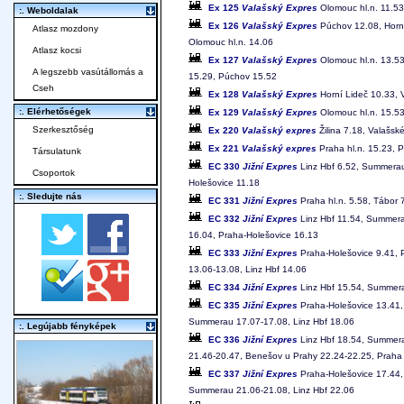
Ex 125
Valašský Expres
Olomouc hl.n. 11.53
:. Weboldalak
Ex 126
Valašský Expres
Púchov 12.08, Horní
Atlasz mozdony
Olomouc hl.n. 14.06
Atlasz kocsi
Ex 127
Valašský Expres
Olomouc hl.n. 13.53
A legszebb vasútállomás a
15.29, Púchov 15.52
Cseh
Ex 128
Valašský Expres
Horní Lideč 10.33, V
:. Elérhetőségek
Ex 129
Valašský Expres
Olomouc hl.n. 15.53
Szerkesztőség
Ex 220
Valašský expres
Žilina 7.18, Valašsk
Ex 221
Valašský expres
Praha hl.n. 15.23, P
Társulatunk
EC 330
Jižní Expres
Linz Hbf 6.52, Summerau 
Csoportok
Holešovice 11.18
:. Sledujte nás
EC 331
Jižní Expres
Praha hl.n. 5.58, Tábor 
EC 332
Jižní Expres
Linz Hbf 11.54, Summera
16.04, Praha-Holešovice 16.13
EC 333
Jižní Expres
Praha-Holešovice 9.41, 
13.06-13.08, Linz Hbf 14.06
EC 334
Jižní Expres
Linz Hbf 15.54, Summera
EC 335
Jižní Expres
Praha-Holešovice 13.41, 
Summerau 17.07-17.08, Linz Hbf 18.06
:. Legújabb fényképek
EC 336
Jižní Expres
Linz Hbf 18.54, Summera
21.46-20.47, Benešov u Prahy 22.24-22.25, Praha 
EC 337
Jižní Expres
Praha-Holešovice 17.44, 
Summerau 21.06-21.08, Linz Hbf 22.06