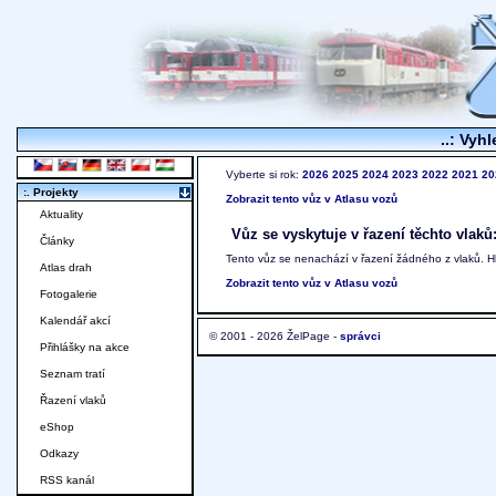
..: Vyhl
Vyberte si rok:
2026
2025
2024
2023
2022
2021
20
:. Projekty
Zobrazit tento vůz v Atlasu vozů
Aktuality
Vůz se vyskytuje v řazení těchto vlaků
Články
Tento vůz se nenachází v řazení žádného z vlaků. 
Atlas drah
Zobrazit tento vůz v Atlasu vozů
Fotogalerie
Kalendář akcí
© 2001 - 2026 ŽelPage -
správci
Přihlášky na akce
Seznam tratí
Řazení vlaků
eShop
Odkazy
RSS kanál