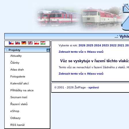
..: Vyhl
Vyberte si rok:
2026
2025
2024
2023
2022
2021
20
:. Projekty
Zobrazit tento vůz v Atlasu vozů
Aktuality
Vůz se vyskytuje v řazení těchto vlaků
Články
Tento vůz se nenachází v řazení žádného z vlaků. 
Atlas drah
Zobrazit tento vůz v Atlasu vozů
Fotogalerie
Kalendář akcí
© 2001 - 2026 ŽelPage -
správci
Přihlášky na akce
Seznam tratí
Řazení vlaků
eShop
Odkazy
RSS kanál