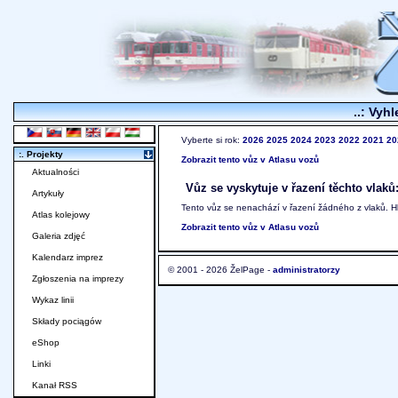
..: Vyhl
Vyberte si rok:
2026
2025
2024
2023
2022
2021
20
:. Projekty
Zobrazit tento vůz v Atlasu vozů
Aktualności
Vůz se vyskytuje v řazení těchto vlaků
Artykuły
Tento vůz se nenachází v řazení žádného z vlaků. 
Atlas kolejowy
Zobrazit tento vůz v Atlasu vozů
Galeria zdjęć
Kalendarz imprez
© 2001 - 2026 ŽelPage -
administratorzy
Zgłoszenia na imprezy
Wykaz linii
Składy pociągów
eShop
Linki
Kanał RSS