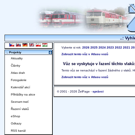
..: Vyhl
Vyberte si rok:
2026
2025
2024
2023
2022
2021
20
:. Projekty
Zobrazit tento vůz v Atlasu vozů
Aktuality
Vůz se vyskytuje v řazení těchto vlaků
Články
Tento vůz se nenachází v řazení žádného z vlaků. 
Atlas drah
Zobrazit tento vůz v Atlasu vozů
Fotogalerie
Kalendář akcí
© 2001 - 2026 ŽelPage -
správci
Přihlášky na akce
Seznam tratí
Řazení vlaků
eShop
Odkazy
RSS kanál