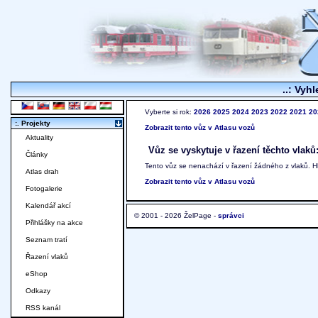
..: Vyhl
Vyberte si rok:
2026
2025
2024
2023
2022
2021
20
:. Projekty
Zobrazit tento vůz v Atlasu vozů
Aktuality
Vůz se vyskytuje v řazení těchto vlaků
Články
Tento vůz se nenachází v řazení žádného z vlaků. 
Atlas drah
Zobrazit tento vůz v Atlasu vozů
Fotogalerie
Kalendář akcí
© 2001 - 2026 ŽelPage -
správci
Přihlášky na akce
Seznam tratí
Řazení vlaků
eShop
Odkazy
RSS kanál