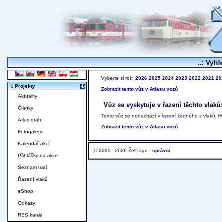
..: Vyhl
Vyberte si rok:
2026
2025
2024
2023
2022
2021
20
:. Projekty
Zobrazit tento vůz v Atlasu vozů
Aktuality
Vůz se vyskytuje v řazení těchto vlaků
Články
Tento vůz se nenachází v řazení žádného z vlaků. 
Atlas drah
Zobrazit tento vůz v Atlasu vozů
Fotogalerie
Kalendář akcí
© 2001 - 2026 ŽelPage -
správci
Přihlášky na akce
Seznam tratí
Řazení vlaků
eShop
Odkazy
RSS kanál