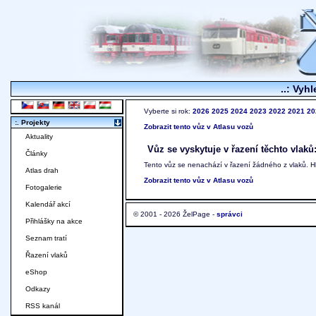
..: Vyhl
Vyberte si rok:
2026
2025
2024
2023
2022
2021
20
:. Projekty
Zobrazit tento vůz v Atlasu vozů
Aktuality
Vůz se vyskytuje v řazení těchto vlaků
Články
Tento vůz se nenachází v řazení žádného z vlaků. 
Atlas drah
Zobrazit tento vůz v Atlasu vozů
Fotogalerie
Kalendář akcí
© 2001 - 2026 ŽelPage -
správci
Přihlášky na akce
Seznam tratí
Řazení vlaků
eShop
Odkazy
RSS kanál