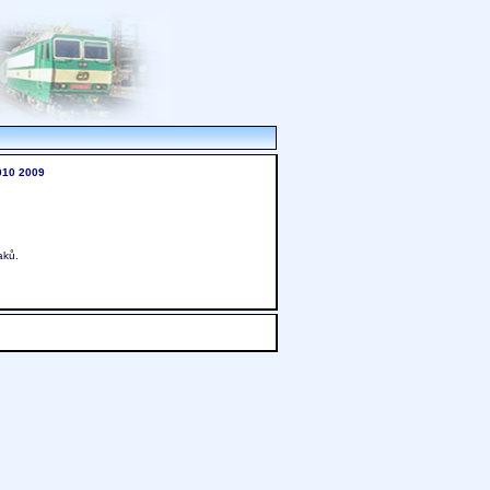
010
2009
aků.