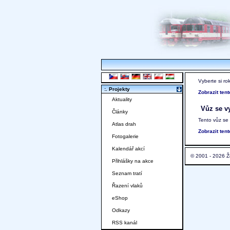
Vyberte si ro
:. Projekty
Zobrazit ten
Aktuality
Vůz se vy
Články
Tento vůz se
Atlas drah
Zobrazit ten
Fotogalerie
Kalendář akcí
© 2001 - 2026 Ž
Přihlášky na akce
Seznam tratí
Řazení vlaků
eShop
Odkazy
RSS kanál