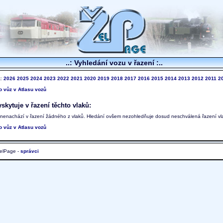
..: Vyhledání vozu v řazení :..
k:
2026
2025
2024
2023
2022
2021
2020
2019
2018
2017
2016
2015
2014
2013
2012
2011
2
to vůz v Atlasu vozů
skytuje v řazení těchto vlaků:
 nenachází v řazení žádného z vlaků. Hledání ovšem nezohledňuje dosud neschválená řazení vl
to vůz v Atlasu vozů
elPage -
správci