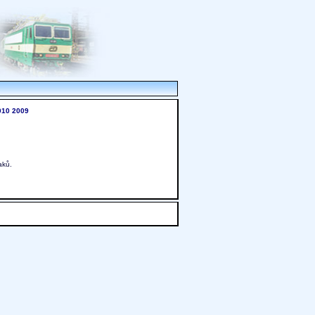
010
2009
aků.