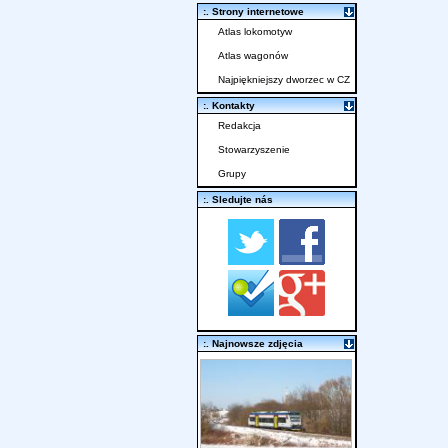
:. Strony internetowe
Atlas lokomotyw
Atlas wagonów
Najpiękniejszy dworzec w CZ
:. Kontakty
Redakcja
Stowarzyszenie
Grupy
:. Sledujte nás
:. Najnowsze zdjęcia