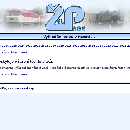
..: Vyhledání vozu v řazení :..
k:
2026
2025
2024
2023
2022
2021
2020
2019
2018
2017
2016
2015
2014
2013
2012
2011
2
to vůz v Atlasu vozů
skytuje v řazení těchto vlaků:
 nenachází v řazení žádného z vlaků. Hledání ovšem nezohledňuje dosud neschválená řazení vl
to vůz v Atlasu vozů
elPage -
administratorzy