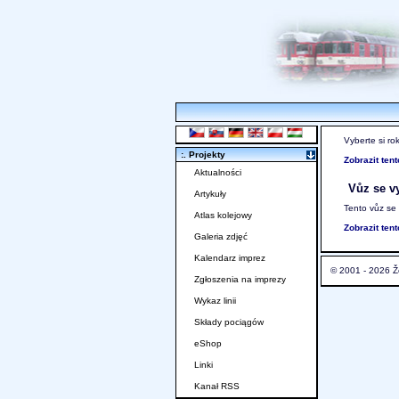
Vyberte si ro
:. Projekty
Zobrazit ten
Aktualności
Vůz se vy
Artykuły
Tento vůz se
Atlas kolejowy
Zobrazit ten
Galeria zdjęć
Kalendarz imprez
© 2001 - 2026 Ž
Zgłoszenia na imprezy
Wykaz linii
Składy pociągów
eShop
Linki
Kanał RSS