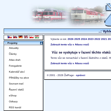
..: Vyhl
Vyberte si rok:
2026
2025
2024
2023
2022
2021
20
:. Projekty
Zobrazit tento vůz v Atlasu vozů
Aktuality
Vůz se vyskytuje v řazení těchto vlaků
Články
Tento vůz se nenachází v řazení žádného z vlaků. 
Atlas drah
Zobrazit tento vůz v Atlasu vozů
Fotogalerie
Kalendář akcí
© 2001 - 2026 ŽelPage -
správci
Přihlášky na akce
Seznam tratí
Řazení vlaků
eShop
Odkazy
RSS kanál