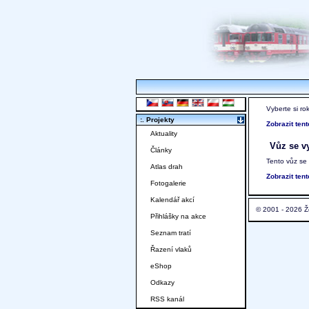
Vyberte si ro
:. Projekty
Zobrazit ten
Aktuality
Vůz se vy
Články
Tento vůz se
Atlas drah
Zobrazit ten
Fotogalerie
Kalendář akcí
© 2001 - 2026 Ž
Přihlášky na akce
Seznam tratí
Řazení vlaků
eShop
Odkazy
RSS kanál