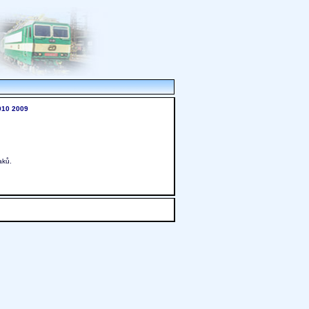
010
2009
aků.