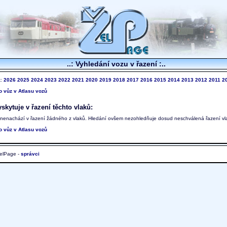
..: Vyhledání vozu v řazení :..
k:
2026
2025
2024
2023
2022
2021
2020
2019
2018
2017
2016
2015
2014
2013
2012
2011
2
to vůz v Atlasu vozů
skytuje v řazení těchto vlaků:
 nenachází v řazení žádného z vlaků. Hledání ovšem nezohledňuje dosud neschválená řazení vl
to vůz v Atlasu vozů
elPage -
správci