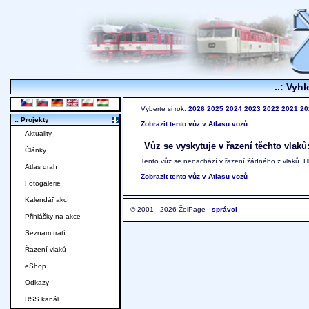
..: Vyhl
Vyberte si rok:
2026
2025
2024
2023
2022
2021
20
:. Projekty
Zobrazit tento vůz v Atlasu vozů
Aktuality
Vůz se vyskytuje v řazení těchto vlaků
Články
Tento vůz se nenachází v řazení žádného z vlaků. 
Atlas drah
Zobrazit tento vůz v Atlasu vozů
Fotogalerie
Kalendář akcí
© 2001 - 2026 ŽelPage -
správci
Přihlášky na akce
Seznam tratí
Řazení vlaků
eShop
Odkazy
RSS kanál