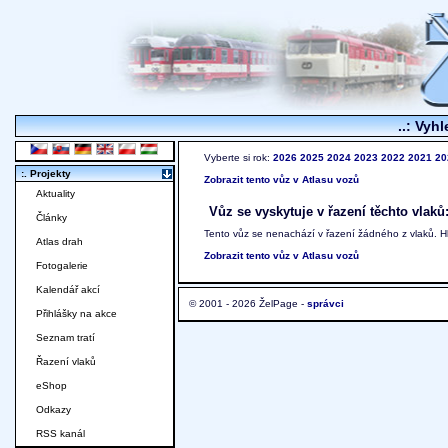
..: Vyhl
Vyberte si rok:
2026
2025
2024
2023
2022
2021
20
:. Projekty
Zobrazit tento vůz v Atlasu vozů
Aktuality
Vůz se vyskytuje v řazení těchto vlaků
Články
Tento vůz se nenachází v řazení žádného z vlaků. 
Atlas drah
Zobrazit tento vůz v Atlasu vozů
Fotogalerie
Kalendář akcí
© 2001 - 2026 ŽelPage -
správci
Přihlášky na akce
Seznam tratí
Řazení vlaků
eShop
Odkazy
RSS kanál