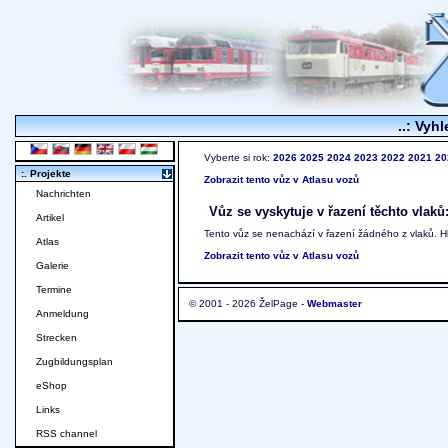
..: Vyhl
Vyberte si rok:
2026
2025
2024
2023
2022
2021
20
:. Projekte
Zobrazit tento vůz v Atlasu vozů
Nachrichten
Vůz se vyskytuje v řazení těchto vlaků
Artikel
Tento vůz se nenachází v řazení žádného z vlaků. 
Atlas
Zobrazit tento vůz v Atlasu vozů
Galerie
Termine
© 2001 - 2026 ŽelPage -
Webmaster
Anmeldung
Strecken
Zugbildungsplan
eShop
Links
RSS channel