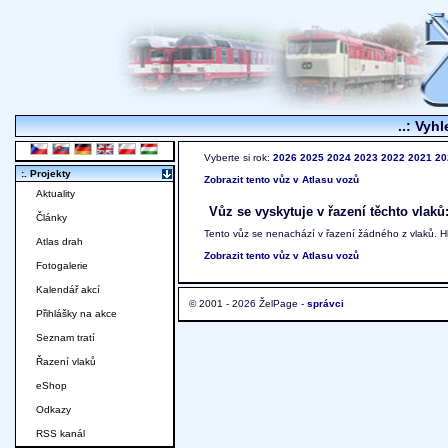
..: Vyhl
Vyberte si rok:
2026
2025
2024
2023
2022
2021
20
:. Projekty
Zobrazit tento vůz v Atlasu vozů
Aktuality
Vůz se vyskytuje v řazení těchto vlaků
Články
Tento vůz se nenachází v řazení žádného z vlaků. 
Atlas drah
Zobrazit tento vůz v Atlasu vozů
Fotogalerie
Kalendář akcí
© 2001 - 2026 ŽelPage -
správci
Přihlášky na akce
Seznam tratí
Řazení vlaků
eShop
Odkazy
RSS kanál