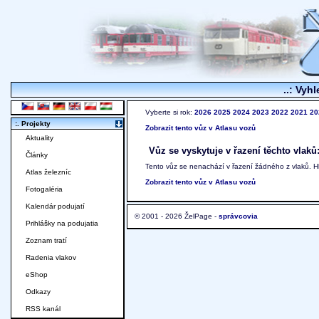
..: Vyhl
Vyberte si rok:
2026
2025
2024
2023
2022
2021
20
:. Projekty
Zobrazit tento vůz v Atlasu vozů
Aktuality
Vůz se vyskytuje v řazení těchto vlaků
Články
Tento vůz se nenachází v řazení žádného z vlaků. 
Atlas železníc
Zobrazit tento vůz v Atlasu vozů
Fotogaléria
Kalendár podujatí
© 2001 - 2026 ŽelPage -
správcovia
Prihlášky na podujatia
Zoznam tratí
Radenia vlakov
eShop
Odkazy
RSS kanál