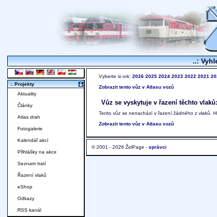
..: Vyhl
Vyberte si rok:
2026
2025
2024
2023
2022
2021
20
:. Projekty
Zobrazit tento vůz v Atlasu vozů
Aktuality
Vůz se vyskytuje v řazení těchto vlaků
Články
Tento vůz se nenachází v řazení žádného z vlaků. 
Atlas drah
Zobrazit tento vůz v Atlasu vozů
Fotogalerie
Kalendář akcí
© 2001 - 2026 ŽelPage -
správci
Přihlášky na akce
Seznam tratí
Řazení vlaků
eShop
Odkazy
RSS kanál