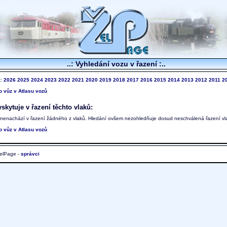
..: Vyhledání vozu v řazení :..
k:
2026
2025
2024
2023
2022
2021
2020
2019
2018
2017
2016
2015
2014
2013
2012
2011
2
to vůz v Atlasu vozů
skytuje v řazení těchto vlaků:
 nenachází v řazení žádného z vlaků. Hledání ovšem nezohledňuje dosud neschválená řazení vl
to vůz v Atlasu vozů
elPage -
správci