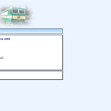
010
2009
aků.