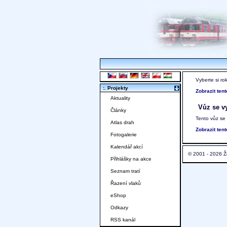
Vyberte si ro
:. Projekty
Zobrazit ten
Aktuality
Vůz se vy
Články
Tento vůz se
Atlas drah
Zobrazit ten
Fotogalerie
Kalendář akcí
© 2001 - 2026 Ž
Přihlášky na akce
Seznam tratí
Řazení vlaků
eShop
Odkazy
RSS kanál