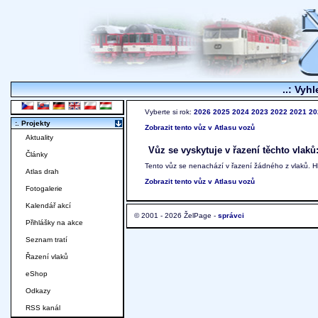
..: Vyhl
Vyberte si rok:
2026
2025
2024
2023
2022
2021
20
:. Projekty
Zobrazit tento vůz v Atlasu vozů
Aktuality
Vůz se vyskytuje v řazení těchto vlaků
Články
Tento vůz se nenachází v řazení žádného z vlaků. 
Atlas drah
Zobrazit tento vůz v Atlasu vozů
Fotogalerie
Kalendář akcí
© 2001 - 2026 ŽelPage -
správci
Přihlášky na akce
Seznam tratí
Řazení vlaků
eShop
Odkazy
RSS kanál