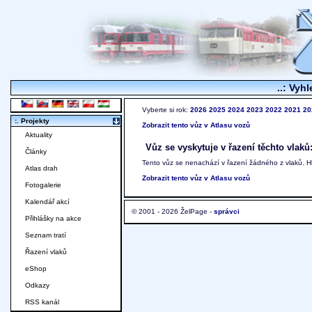
..: Vyhl
Vyberte si rok:
2026
2025
2024
2023
2022
2021
20
:. Projekty
Zobrazit tento vůz v Atlasu vozů
Aktuality
Vůz se vyskytuje v řazení těchto vlaků
Články
Tento vůz se nenachází v řazení žádného z vlaků. 
Atlas drah
Zobrazit tento vůz v Atlasu vozů
Fotogalerie
Kalendář akcí
© 2001 - 2026 ŽelPage -
správci
Přihlášky na akce
Seznam tratí
Řazení vlaků
eShop
Odkazy
RSS kanál