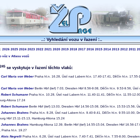
..: Vyhledání vozu v řazení :..
k:
2026
2025
2024
2023
2022
2021
2020
2019
2018
2017
2016
2015
2014
2013
2012
2011
2
to vůz v Atlasu vozů
245
se vyskytuje v řazení těchto vlaků:
0
Carl Maria von Weber
Praha hl.n. 16.28, Ústí nad Labem hl.n. 17.40-17.41, Děčín hl.n. 17.55-1
1
Carl Maria von Weber
Berlin Hbf (tief) 7.03, Dresden Hbf 8.56-9.08, Děčín hl.n. 9.53-9.56, Úst
4
Robert Schumann
Praha hl.n. 10.28, Ústí nad Labem hl.n. 11.40-11.41, Děčín hl.n. 11.55-12.00
urg-Altona 17.24
5
Robert Schumann
Berlin Hbf (tief) 13.03, Dresden Hbf 14.56-15.08, Děčín hl.n. 15.53-15.56, Ú
6
Johannes Brahms
Praha hl.n. 8.28, Ústí nad Labem hl.n. 9.40-9.41, Děčín hl.n. 9.55-10.00, Dr
urg Hbf 15.11-15.13, Hamburg-Altona 15.24
7
Johannes Brahms
Hamburg-Altona 12.39, Berlin Hbf (tief) 14.55-15.04, Dresden Hbf 16.56-17.
, Praha hl.n. 19.27
8
Alois Negrelli
Praha hl.n. 6.28, Ústí nad Labem hl.n. 7.40-7.41, Děčín hl.n. 7.55-8.00, Dresden H