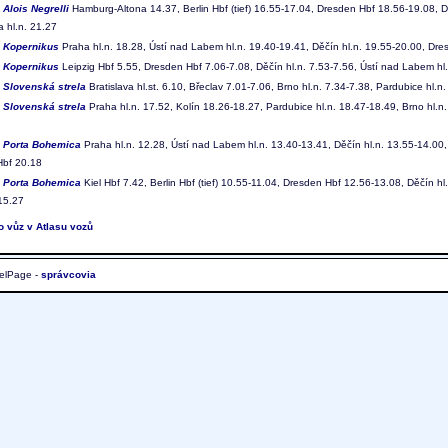
9
Alois Negrelli
Hamburg-Altona 14.37, Berlin Hbf (tief) 16.55-17.04, Dresden Hbf 18.56-19.08, D
 hl.n. 21.27
8
Kopernikus
Praha hl.n. 18.28, Ústí nad Labem hl.n. 19.40-19.41, Děčín hl.n. 19.55-20.00, Dre
9
Kopernikus
Leipzig Hbf 5.55, Dresden Hbf 7.06-7.08, Děčín hl.n. 7.53-7.56, Ústí nad Labem hl.
2
Slovenská strela
Bratislava hl.st. 6.10, Břeclav 7.01-7.06, Brno hl.n. 7.34-7.38, Pardubice hl.n
3
Slovenská strela
Praha hl.n. 17.52, Kolín 18.26-18.27, Pardubice hl.n. 18.47-18.49, Brno hl.n. 
8
Porta Bohemica
Praha hl.n. 12.28, Ústí nad Labem hl.n. 13.40-13.41, Děčín hl.n. 13.55-14.00, 
Hbf 20.18
9
Porta Bohemica
Kiel Hbf 7.42, Berlin Hbf (tief) 10.55-11.04, Dresden Hbf 12.56-13.08, Děčín h
 15.27
to vůz v Atlasu vozů
elPage -
správcovia