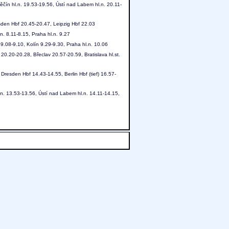
ěčín hl.n. 19.53-19.56, Ústí nad Labem hl.n. 20.11-
sden Hbf 20.45-20.47, Leipzig Hbf 22.03
n. 8.11-8.15, Praha hl.n. 9.27
. 9.08-9.10, Kolín 9.29-9.30, Praha hl.n. 10.06
20.20-20.28, Břeclav 20.57-20.59, Bratislava hl.st.
Dresden Hbf 14.43-14.55, Berlin Hbf (tief) 16.57-
l.n. 13.53-13.56, Ústí nad Labem hl.n. 14.11-14.15,