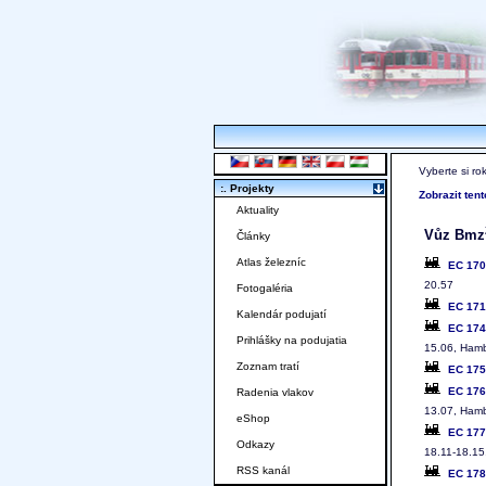
Vyberte si ro
:. Projekty
Zobrazit ten
Aktuality
Vůz Bmz
Články
Atlas železníc
EC 17
20.57
Fotogaléria
EC 17
Kalendár podujatí
EC 17
Prihlášky na podujatia
15.06, Hamb
Zoznam tratí
EC 17
EC 17
Radenia vlakov
13.07, Hamb
eShop
EC 17
Odkazy
18.11-18.15
RSS kanál
EC 17