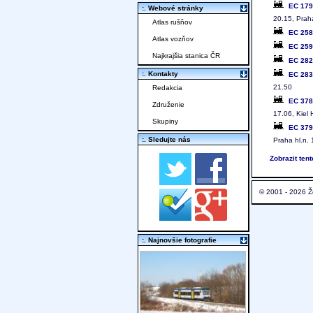
EC 17
:. Webové stránky
20.15, Praha
Atlas rušňov
EC 25
Atlas vozňov
EC 25
Najkrajšia stanica ČR
EC 28
:. Kontakty
EC 28
21.50
Redakcia
EC 37
Združenie
17.06, Kiel 
Skupiny
EC 37
:. Sledujte nás
Praha hl.n.
Zobrazit ten
© 2001 - 2026 Ž
:. Najnovšie fotografie