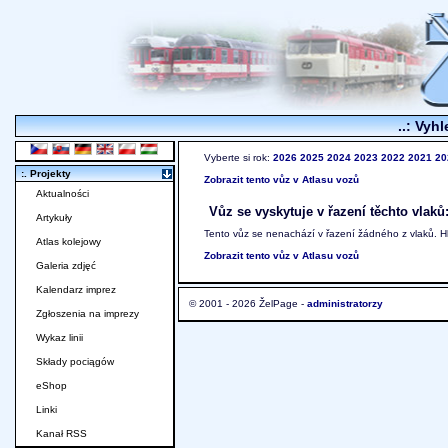
..: Vyhl
Vyberte si rok:
2026
2025
2024
2023
2022
2021
20
:. Projekty
Zobrazit tento vůz v Atlasu vozů
Aktualności
Vůz se vyskytuje v řazení těchto vlaků
Artykuły
Tento vůz se nenachází v řazení žádného z vlaků. 
Atlas kolejowy
Zobrazit tento vůz v Atlasu vozů
Galeria zdjęć
Kalendarz imprez
© 2001 - 2026 ŽelPage -
administratorzy
Zgłoszenia na imprezy
Wykaz linii
Składy pociągów
eShop
Linki
Kanał RSS