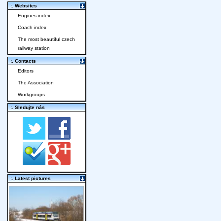
:. Websites
Engines index
Coach index
The most beautiful czech
railway station
:. Contacts
Editors
The Association
Workgroups
:. Sledujte nás
:. Latest pictures