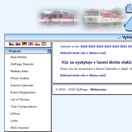
..: Vyhl
Vyberte si rok:
2026
2025
2024
2023
2022
2021
20
:. Projects
Zobrazit tento vůz v Atlasu vozů
New Articles
Vůz se vyskytuje v řazení těchto vlaků
ZelPage Reports
Tento vůz se nenachází v řazení žádného z vlaků. 
Railway Atlas
Zobrazit tento vůz v Atlasu vozů
Photo Gallery
Events Calendar
© 2001 - 2026 ŽelPage -
Webmaster
Event Registration
List of Routes
Train Compositions
eShop
Links
RSS channel