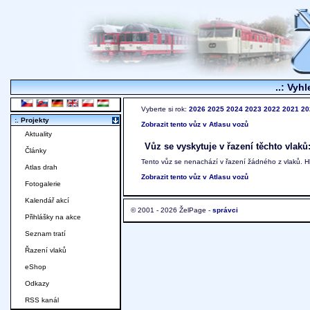
..: Vyhl
Vyberte si rok:
2026
2025
2024
2023
2022
2021
20
:. Projekty
Zobrazit tento vůz v Atlasu vozů
Aktuality
Vůz se vyskytuje v řazení těchto vlaků
Články
Tento vůz se nenachází v řazení žádného z vlaků. 
Atlas drah
Zobrazit tento vůz v Atlasu vozů
Fotogalerie
Kalendář akcí
© 2001 - 2026 ŽelPage -
správci
Přihlášky na akce
Seznam tratí
Řazení vlaků
eShop
Odkazy
RSS kanál