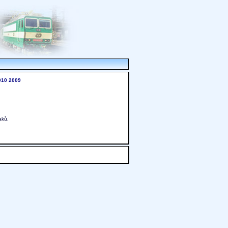
010
2009
aků.