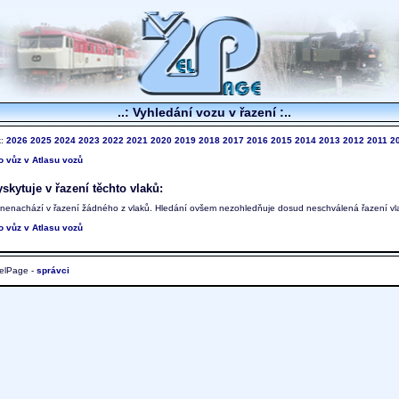
..: Vyhledání vozu v řazení :..
k:
2026
2025
2024
2023
2022
2021
2020
2019
2018
2017
2016
2015
2014
2013
2012
2011
2
to vůz v Atlasu vozů
skytuje v řazení těchto vlaků:
 nenachází v řazení žádného z vlaků. Hledání ovšem nezohledňuje dosud neschválená řazení vl
to vůz v Atlasu vozů
elPage -
správci