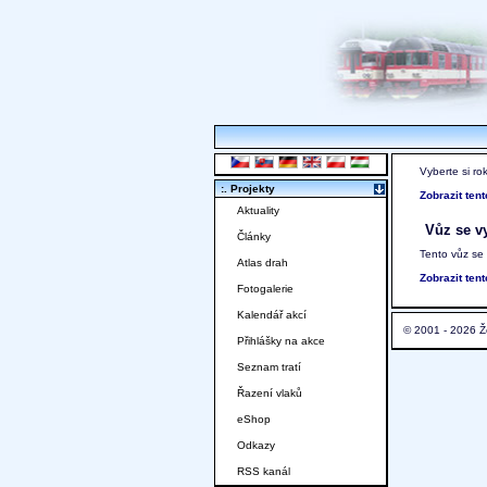
Vyberte si ro
:. Projekty
Zobrazit ten
Aktuality
Vůz se vy
Články
Tento vůz se
Atlas drah
Zobrazit ten
Fotogalerie
Kalendář akcí
© 2001 - 2026 Ž
Přihlášky na akce
Seznam tratí
Řazení vlaků
eShop
Odkazy
RSS kanál