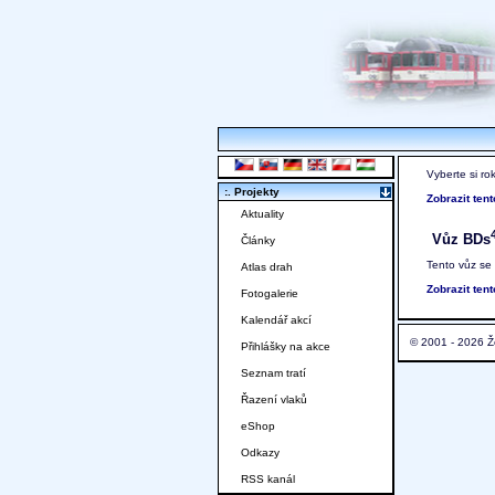
Vyberte si ro
:. Projekty
Zobrazit ten
Aktuality
Vůz BDs
Články
Tento vůz se
Atlas drah
Zobrazit ten
Fotogalerie
Kalendář akcí
© 2001 - 2026 Ž
Přihlášky na akce
Seznam tratí
Řazení vlaků
eShop
Odkazy
RSS kanál