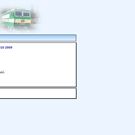
010
2009
aků.