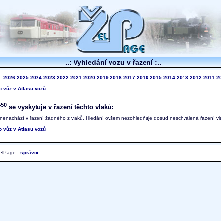
..: Vyhledání vozu v řazení :..
k:
2026
2025
2024
2023
2022
2021
2020
2019
2018
2017
2016
2015
2014
2013
2012
2011
2
to vůz v Atlasu vozů
450
se vyskytuje v řazení těchto vlaků:
 nenachází v řazení žádného z vlaků. Hledání ovšem nezohledňuje dosud neschválená řazení vl
to vůz v Atlasu vozů
elPage -
správci